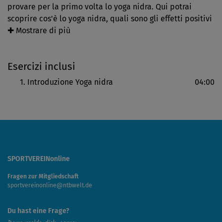
provare per la primo volta lo yoga nidra. Qui potrai
scoprire cos'è lo yoga nidra, quali sono gli effetti positivi
dello "yoga del sonno" sul tuo corpo e sul tuo spirito,
✚ Mostrare di più
cos'è un proposito e come trovarlo; inoltre otterrai
numerose informazioni pratiche sull'allenamento. Ad
Esercizi inclusi
esempio, sapevi che esercitarti in questo stato tra veglia
e sonno corrisponde ad una dormita di due ore?
Introduzione Yoga nidra
04:00
SPORTVEREINonline
Fragen zur Mitgliedschaft
sportvereinonline@ntbwelt.de
Du hast eine Frage?