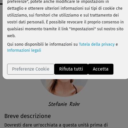
preferenze", potete anche modificare le impostazioni in
dettaglio e ottenere ulteriori informazioni sui tipi di cookie che
Dati workout
utilizziamo, sui fornitori che utilizziamo e sul trattamento dei
facile
vostri dati personali. È possibile revocare il proprio consenso in
qualsiasi momento tramite il link "Impostazioni" sul nostro sito
4 min
web.
Stefanie Rohr
Qui sono disponibili le informazioni su
Tutela della privacy
e
Informazioni legali
Preferenze Cookie
Rifiuta tutti
Accetta
Stefanie Rohr
Breve descrizione
Dovresti dare un'occhiata a questa unità prima di