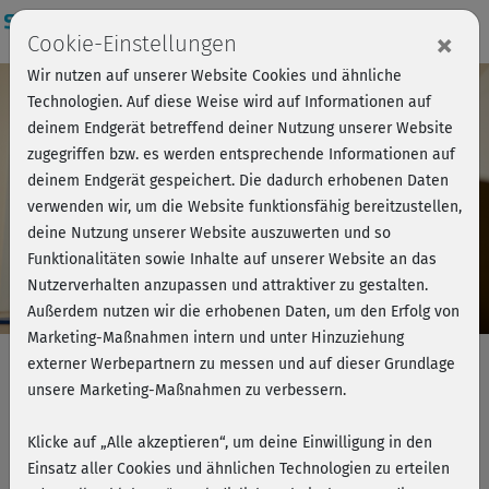
Login
×
Cookie-Einstellungen
Wir nutzen auf unserer Website Cookies und ähnliche
Technologien. Auf diese Weise wird auf Informationen auf
deinem Endgerät betreffend deiner Nutzung unserer Website
zugegriffen bzw. es werden entsprechende Informationen auf
deinem Endgerät gespeichert. Die dadurch erhobenen Daten
verwenden wir, um die Website funktionsfähig bereitzustellen,
deine Nutzung unserer Website auszuwerten und so
Funktionalitäten sowie Inhalte auf unserer Website an das
Unsere
Nutzerverhalten anzupassen und attraktiver zu gestalten.
Außerdem nutzen wir die erhobenen Daten, um den Erfolg von
Trainer*innen
Marketing-Maßnahmen intern und unter Hinzuziehung
externer Werbepartnern zu messen und auf dieser Grundlage
Erfahrung. Kompetenz. Motivation
unsere Marketing-Maßnahmen zu verbessern.
Nur die Besten: Unsere Expert*innen führen
Klicke auf „Alle akzeptieren“, um deine Einwilligung in den
Dich sicher durch
effektive und mitreißende
Einsatz aller Cookies und ähnlichen Technologien zu erteilen
Home-Workouts!