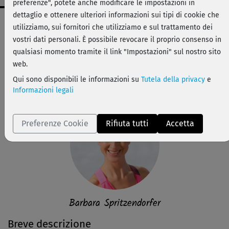
preferenze", potete anche modificare le impostazioni in
dettaglio e ottenere ulteriori informazioni sui tipi di cookie che
Dati workout
utilizziamo, sui fornitori che utilizziamo e sul trattamento dei
medio
vostri dati personali. È possibile revocare il proprio consenso in
qualsiasi momento tramite il link "Impostazioni" sul nostro sito
16 min
web.
117 kcal
Qui sono disponibili le informazioni su
Tutela della privacy
e
Barbara Spritzendorfer
Informazioni legali
Preferenze Cookie
Rifiuta tutti
Accetta
Barbara Spritzendorfer
Breve descrizione