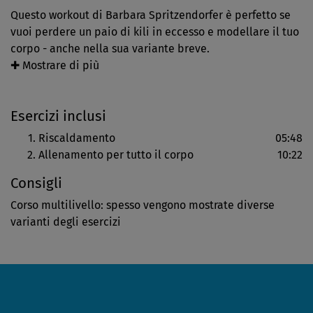
Questo workout di Barbara Spritzendorfer è perfetto se
vuoi perdere un paio di kili in eccesso e modellare il tuo
corpo - anche nella sua variante breve.
✚ Mostrare di più
Se vuoi puoi cominciare con un riscaldamento dinamico
per mettere in moto i muscoli e mobilitare il corpo. A
Esercizi inclusi
seguire c'è un blocco in piedi con esercizi i per la
resistenza muscolare, con i quali allenerai molto anche
Riscaldamento
05:48
l'equilibrio. Per alcuni esercizi ti saranno mostrate delle
Allenamento per tutto il corpo
10:22
varianti.
Consigli
Durante lo svolgimento degli esercizi presta attenzione
Corso multilivello: spesso vengono mostrate diverse
alla tua postura e alla tensione muscolare nella fascia
varianti degli esercizi
centrale - così esercizi come gli squat profondi con
varianti, gli affondi e le rotazioni saranno
particolarmente efficaci. Segui tranquillamente i tuoi
tempi, nel caso il ritmo di Barbara sia troppo veloce per
te. Eseguire gli esercizi in maniera il più possibile