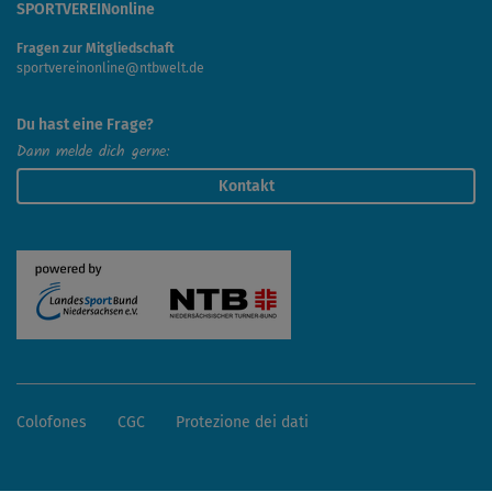
precisa è più importante del ritmo.
SPORTVEREINonline
Fragen zur Mitgliedschaft
sportvereinonline@ntbwelt.de
Du hast eine Frage?
Dann melde dich gerne:
Kontakt
Colofones
CGC
Protezione dei dati