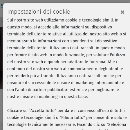
Login
×
Impostazioni dei cookie
Sul nostro sito web utilizziamo cookie e tecnologie simili. In
Breve anteprima - Forza, si parte!
Accedi
questo modo, si accede alle informazioni sul dispositivo
terminale dell'utente relative all'utilizzo del nostro sito web o si
memorizzano le informazioni corrispondenti sul dispositivo
Play
terminale dell'utente. Utilizziamo i dati raccolti in questo modo
per fornire il sito web in modo funzionale, per valutare l'utilizzo
Video
del nostro sito web e quindi per adattare le funzionalità e i
contenuti del nostro sito web al comportamento degli utenti e
per renderli più attraenti. Utilizziamo i dati raccolti anche per
misurare il successo delle misure di marketing internamente e
con l'aiuto di partner pubblicitari esterni, e per migliorare le
nostre misure di marketing su questa base.
Torna in forma - Modella il corpo
Cliccare su "Accetta tutto" per dare il consenso all'uso di tutti i
cookie e tecnologie simili o "Rifiuta tutto" per consentire solo le
tecnologie tecnicamente necessarie. Facendo clic su "Seleziona