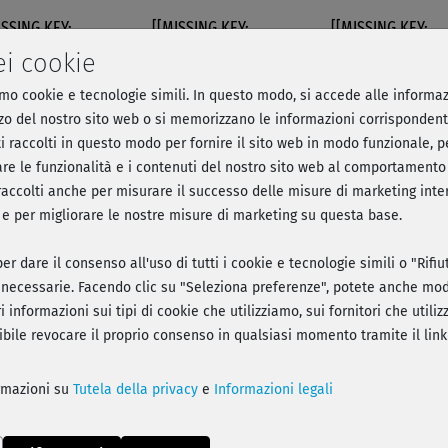
ISSING KEY:
[[MISSING KEY:
[[MISSING KEY:
IGATION751]]
NAVIGATION752]]
NAVIGATION748]]
ei cookie
amo cookie e tecnologie simili. In questo modo, si accede alle informaz
 Jannie - Einsteigerkurs lang
lizzo del nostro sito web o si memorizzano le informazioni corrispondent
ti raccolti in questo modo per fornire il sito web in modo funzionale, pe
re le funzionalità e i contenuti del nostro sito web al comportamento 
i raccolti anche per misurare il successo delle misure di marketing int
a - Registrati e parti con l'allenamento!
, e per migliorare le nostre misure di marketing su questa base.
er dare il consenso all'uso di tutti i cookie e tecnologie simili o "Rifi
necessarie. Facendo clic su "Seleziona preferenze", potete anche modi
i informazioni sui tipi di cookie che utilizziamo, sui fornitori che util
sibile revocare il proprio consenso in qualsiasi momento tramite il link
Play
ormazioni su
Tutela della privacy
e
Informazioni legali