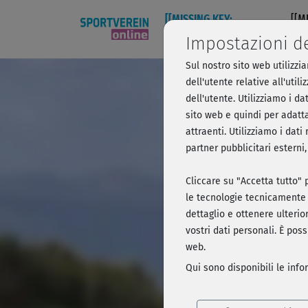
[[MISSING KEY:
[[M
NAVIGATION749]]
NAV
Impostazioni d
Sul nostro sito web utilizzi
Step mit
dell'utente relative all'uti
dell'utente. Utilizziamo i da
sito web e quindi per adatta
attraenti. Utilizziamo i dat
Breve anteprim
partner pubblicitari esterni
Cliccare su "Accetta tutto" p
le tecnologie tecnicamente 
dettaglio e ottenere ulterior
vostri dati personali. È pos
web.
Qui sono disponibili le inf