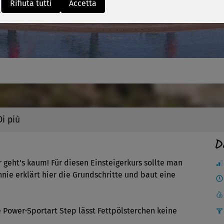
Video
Rifiuta tutti
Accetta
Di più
D
 geht's kaum! Für diesen Einsteigerkurs sollte man
nnie erklärt hier die Grundschritte und baut eine
e Power-Sportart Step lässt Fettpölsterchen keine