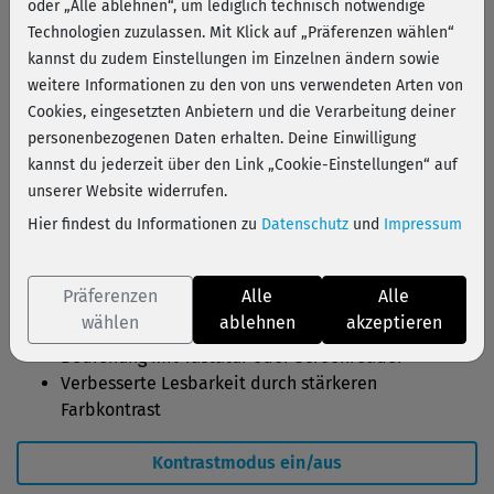
oder „Alle ablehnen“, um lediglich technisch notwendige
Technologien zuzulassen. Mit Klick auf „Präferenzen wählen“
kannst du zudem Einstellungen im Einzelnen ändern sowie
weitere Informationen zu den von uns verwendeten Arten von
1. Ziel der Barrierefreiheit
Cookies, eingesetzten Anbietern und die Verarbeitung deiner
personenbezogenen Daten erhalten. Deine Einwilligung
Wir möchten, dass sich alle Menschen auf unserem Portal
kannst du jederzeit über den Link „Cookie-Einstellungen“ auf
wohlfühlen – unabhängig von körperlichen
unserer Website widerrufen.
Einschränkungen, Alter oder Technik-Erfahrung. Deshalb
Hier findest du Informationen zu
Datenschutz
und
Impressum
arbeiten wir stetig daran, unsere Inhalte barrierefrei zu
gestalten. Dazu gehören:
Präferenzen
Alle
Alle
Klare Texte und verständliche Sprache
wählen
ablehnen
akzeptieren
Bilder mit passenden Beschreibungen
Bedienung mit Tastatur oder Screenreader
Verbesserte Lesbarkeit durch stärkeren
Farbkontrast
Kontrastmodus ein/aus