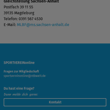
Gleichstellung Sachsen-Anhalt
Postfach 39 11 55
39135 Magdeburg
Telefon: 0391 567 4530
E-Mail:
MLBF@ms.sachsen-anhalt.de
SPORTVEREINonline
Fragen zur Mitgliedschaft
sportvereinonline@ntbwelt.de
Du hast eine Frage?
Dann melde dich gerne:
Kontakt