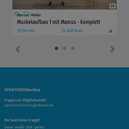
DE
Marcus Müller
Muskelaufbau 1 mit Marcus - komplett
63
min
428
kcal
Precedente
Seguent
SPORTVEREINonline
Fragen zur Mitgliedschaft
sportvereinonline@ntbwelt.de
Du hast eine Frage?
Dann melde dich gerne: