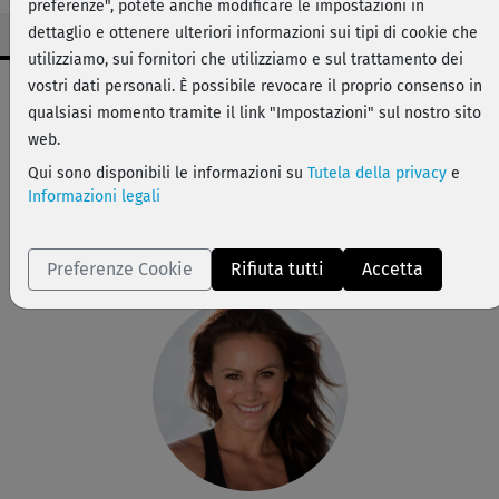
preferenze", potete anche modificare le impostazioni in
dettaglio e ottenere ulteriori informazioni sui tipi di cookie che
utilizziamo, sui fornitori che utilizziamo e sul trattamento dei
Dati workout
vostri dati personali. È possibile revocare il proprio consenso in
qualsiasi momento tramite il link "Impostazioni" sul nostro sito
medio
web.
32 min
Qui sono disponibili le informazioni su
Tutela della privacy
e
120 kcal
Informazioni legali
Michaela Süßbauer
Matte
Preferenze Cookie
Rifiuta tutti
Accetta