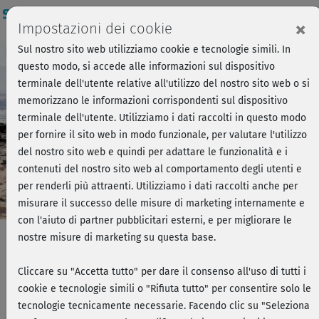
Login
×
Impostazioni dei cookie
Sul nostro sito web utilizziamo cookie e tecnologie simili. In
Breve anteprima - Forza, si parte!
Accedi
questo modo, si accede alle informazioni sul dispositivo
terminale dell'utente relative all'utilizzo del nostro sito web o si
memorizzano le informazioni corrispondenti sul dispositivo
Play
terminale dell'utente. Utilizziamo i dati raccolti in questo modo
per fornire il sito web in modo funzionale, per valutare l'utilizzo
Video
del nostro sito web e quindi per adattare le funzionalità e i
contenuti del nostro sito web al comportamento degli utenti e
per renderli più attraenti. Utilizziamo i dati raccolti anche per
misurare il successo delle misure di marketing internamente e
con l'aiuto di partner pubblicitari esterni, e per migliorare le
nostre misure di marketing su questa base.
Bodywork & Pilates Flow - Workout
Cliccare su "Accetta tutto" per dare il consenso all'uso di tutti i
cookie e tecnologie simili o "Rifiuta tutto" per consentire solo le
2
tecnologie tecnicamente necessarie. Facendo clic su "Seleziona