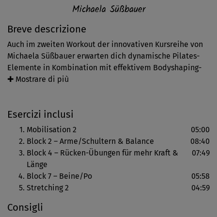
Michaela Süßbauer
Breve descrizione
Auch im zweiten Workout der innovativen Kursreihe von
Michaela Süßbauer erwarten dich dynamische Pilates-
Elemente in Kombination mit effektivem Bodyshaping-
und Bodyweight-Training - das alles perfekt auf
✚ Mostrare di più
ambitionierte Einsteiger mit einer guten Grundfitness
und Fortgeschrittene zugeschnitten. Wieder im Flow
Esercizi inclusi
trainierst du dieses Mal schwerpunktmäßig die
Muskulatur von Armen, Schultern, Beinen & Po bis in die
Mobilisation 2
05:00
Tiefe und erhältst mehr Kraft und Länge im Rücken sowie
Block 2 – Arme/Schultern & Balance
08:40
eine verbesserte Balance. Gleichzeitig tust du jede
Block 4 – Rücken-Übungen für mehr Kraft &
07:49
Menge für deine Figur, die toll geformt und gestrafft wird.
Länge
Ein Rundum-fit-und-glücklich-Paket also.
Block 7 – Beine/Po
05:58
Stretching 2
04:59
Du startest mit einer zweiten Mobilisations-Variante, die
Consigli
deinen Körper mit Beckenschaukel, Seit-Stretching,