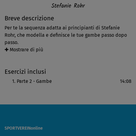
Stefanie Rohr
Breve descrizione
Per te la sequenza adatta ai principianti di Stefanie
Rohr, che modella e definisce le tue gambe passo dopo
passo.
✚ Mostrare di più
Combatti la cellulite con degli esercizi in posizione
quadrupedica, piegamenti laterali delle ginocchia e altri
Esercizi inclusi
efficaci esercizi per modellare le tue gambe. Dopo il
workout ti sei guadagnata il rilassante stretching
Parte 2 - Gambe
14:08
presente alla fine dei corsi di questa serie.
SPORTVEREINonline