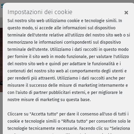
Login
×
Impostazioni dei cookie
Sul nostro sito web utilizziamo cookie e tecnologie simili. In
Breve anteprima - Forza, si parte!
Accedi
questo modo, si accede alle informazioni sul dispositivo
terminale dell'utente relative all'utilizzo del nostro sito web o si
memorizzano le informazioni corrispondenti sul dispositivo
Play
terminale dell'utente. Utilizziamo i dati raccolti in questo modo
per fornire il sito web in modo funzionale, per valutare l'utilizzo
Video
del nostro sito web e quindi per adattare le funzionalità e i
contenuti del nostro sito web al comportamento degli utenti e
per renderli più attraenti. Utilizziamo i dati raccolti anche per
misurare il successo delle misure di marketing internamente e
con l'aiuto di partner pubblicitari esterni, e per migliorare le
nostre misure di marketing su questa base.
GAG & Bruciagrassi facile - Per
Cliccare su "Accetta tutto" per dare il consenso all'uso di tutti i
cookie e tecnologie simili o "Rifiuta tutto" per consentire solo le
gambe sexy
tecnologie tecnicamente necessarie. Facendo clic su "Seleziona