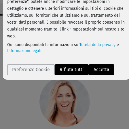
preferenze", potete anche modificare le impostazioni in
dettaglio e ottenere ulteriori informazioni sui tipi di cookie che
utilizziamo, sui fornitori che utilizziamo e sul trattamento dei
Dati workout
vostri dati personali. È possibile revocare il proprio consenso in
qualsiasi momento tramite il link "Impostazioni" sul nostro sito
facile
web.
14 min
Qui sono disponibili le informazioni su
Tutela della privacy
e
113 kcal
Informazioni legali
Stefanie Rohr
Tappetino
Preferenze Cookie
Rifiuta tutti
Accetta