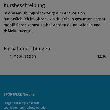
Kursbeschreibung
In diesem Übungsblock zeigt dir Lena Reisloh
hauptsächlich im Sitzen, wie du deinen gesamten Körper
mobilisieren kannst. Dabei werden deine Gelenke und
Muskeln vom Schultergürtel bis zu den Fußspitzen
✚ Mehr anzeigen
aufgewärmt und gelockert. Das tut gut!
Enthaltene Übungen
Tipp: Du kannst das Workout in normaler Alltagskleidung
oder im lockeren Bürooutfit durchführen.
Mobilisation
12:36
SPORTVEREINonline
Fragen zur Mitgliedschaft
sportvereinonline@ntbwelt.de