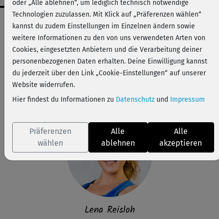
oder „Alle ablehnen“, um lediglich technisch notwendige
Technologien zuzulassen. Mit Klick auf „Präferenzen wählen“
Workout-Facts
kannst du zudem Einstellungen im Einzelnen ändern sowie
leicht
weitere Informationen zu den von uns verwendeten Arten von
Cookies, eingesetzten Anbietern und die Verarbeitung deiner
13 Min
personenbezogenen Daten erhalten. Deine Einwilligung kannst
25 kcal
du jederzeit über den Link „Cookie-Einstellungen“ auf unserer
Lena Reisloh
Website widerrufen.
Tisch, Stuhl
Hier findest du Informationen zu
Datenschutz
und
Impressum
Präferenzen
Alle
Alle
wählen
ablehnen
akzeptieren
Lena Reisloh