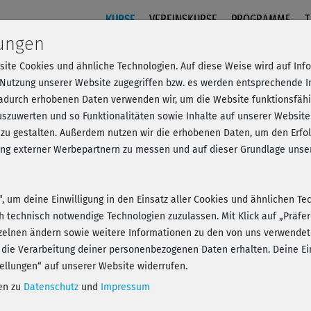
KURSE
VEREINSKURSE
PROGRAMME
T
lungen
site Cookies und ähnliche Technologien. Auf diese Weise wird auf In
 Trainer - Der Einstieg
 Nutzung unserer Website zugegriffen bzw. es werden entsprechende 
dadurch erhobenen Daten verwenden wir, um die Website funktionsfähig
szuwerten und so Funktionalitäten sowie Inhalte auf unserer Website
 zu gestalten. Außerdem nutzen wir die erhobenen Daten, um den Er
- Anmelden und alles trainieren!
hung externer Werbepartnern zu messen und auf dieser Grundlage un
n“, um deine Einwilligung in den Einsatz aller Cookies und ähnlichen Te
ch technisch notwendige Technologien zuzulassen. Mit Klick auf „Präf
zelnen ändern sowie weitere Informationen zu den von uns verwendet
Play
 die Verarbeitung deiner personenbezogenen Daten erhalten. Deine Ein
ellungen“ auf unserer Website widerrufen.
nen zu
Datenschutz
und
Impressum