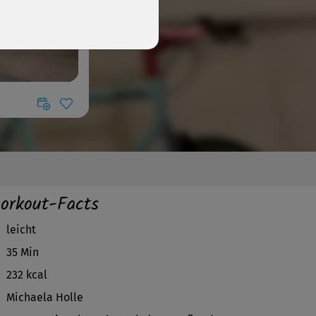
orkout-Facts
leicht
35 Min
232 kcal
Michaela Holle