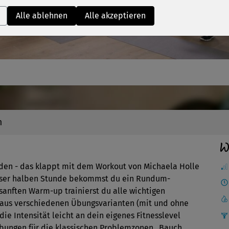
Video
Alle ablehnen
Alle akzeptieren
n
W
werden - das klappt mit dem Workout von Michaela Holle
dieser halben Stunde bekommst du ein Rundum-
sanften Warm-up trainierst du alle wichtigen
 aus verschiedenen Übungsvarianten (mit und ohne
e Intensität leicht an dein eigenes Fitnesslevel
bungen für die klassischen Problemzonen „Bauch,