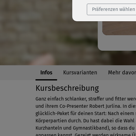
Präferenzen wählen
Infos
Kursvarianten
Mehr davo
Kursbeschreibung
Ganz einfach schlanker, straffer und fitter 
und ihrem Co-Presenter Robert Jurlina. In 
glücklich-Paket für deinen Start: Nach einem 
Körperpartien durch. Du hast dabei die Wahl
Kurzhanteln und Gymnastikband), so dass du di
anpassen kannst. Gezeigt werden wirksame Ü