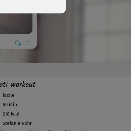
ati workout
facile
69 min
218 kcal
Stefanie Rohr