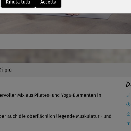
Video
Rifiuta tutti
Accetta
Di più
D
ervoller Mix aus Pilates- und Yoga-Elementen in
aber auch die oberflächlich liegende Muskulatur - und