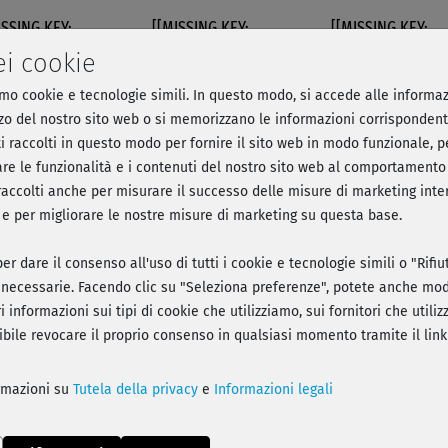
ISSING KEY:
[[MISSING KEY:
[[MISSING KEY:
IGATION751]]
NAVIGATION752]]
NAVIGATION748]]
ei cookie
amo cookie e tecnologie simili. In questo modo, si accede alle informaz
& Yoga Mix – Alle Flows
lizzo del nostro sito web o si memorizzano le informazioni corrispondent
ti raccolti in questo modo per fornire il sito web in modo funzionale, pe
re le funzionalità e i contenuti del nostro sito web al comportamento 
i raccolti anche per misurare il successo delle misure di marketing int
a - Registrati e parti con l'allenamento!
, e per migliorare le nostre misure di marketing su questa base.
er dare il consenso all'uso di tutti i cookie e tecnologie simili o "Rifi
necessarie. Facendo clic su "Seleziona preferenze", potete anche modi
i informazioni sui tipi di cookie che utilizziamo, sui fornitori che util
sibile revocare il proprio consenso in qualsiasi momento tramite il link
Play
ormazioni su
Tutela della privacy
e
Informazioni legali