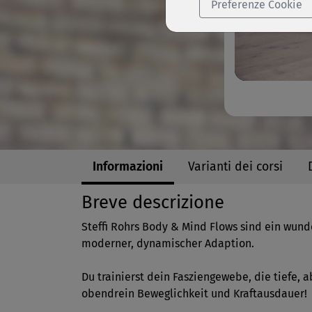
Preferenze Cookie
Informazioni
Varianti dei corsi
Breve descrizione
Steffi Rohrs Body & Mind Flows sind ein wund
moderner, dynamischer Adaption.
Du trainierst dein Fasziengewebe, die tiefe, 
obendrein Beweglichkeit und Kraftausdauer!