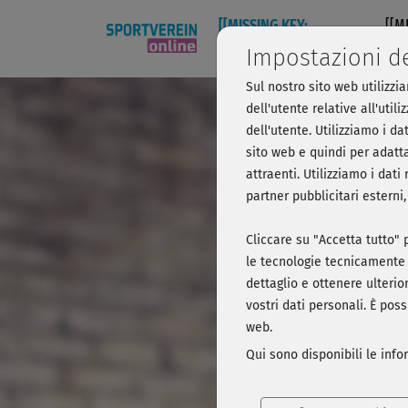
[[MISSING KEY:
[[M
NAVIGATION749]]
NAV
Impostazioni d
Sul nostro sito web utilizzi
Pilates 
dell'utente relative all'uti
dell'utente. Utilizziamo i da
sito web e quindi per adatta
attraenti. Utilizziamo i dat
Breve anteprim
partner pubblicitari esterni
Cliccare su "Accetta tutto" p
le tecnologie tecnicamente 
dettaglio e ottenere ulterior
vostri dati personali. È pos
web.
Qui sono disponibili le inf