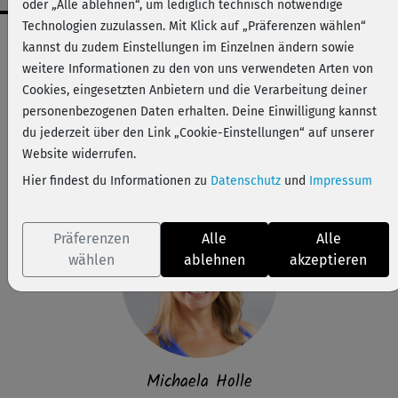
oder „Alle ablehnen“, um lediglich technisch notwendige
Technologien zuzulassen. Mit Klick auf „Präferenzen wählen“
Workout-Facts
kannst du zudem Einstellungen im Einzelnen ändern sowie
leicht
weitere Informationen zu den von uns verwendeten Arten von
Cookies, eingesetzten Anbietern und die Verarbeitung deiner
43 Min
personenbezogenen Daten erhalten. Deine Einwilligung kannst
206 kcal
du jederzeit über den Link „Cookie-Einstellungen“ auf unserer
Michaela Holle
Website widerrufen.
Matte, Handtuch
Hier findest du Informationen zu
Datenschutz
und
Impressum
Präferenzen
Alle
Alle
wählen
ablehnen
akzeptieren
Michaela Holle