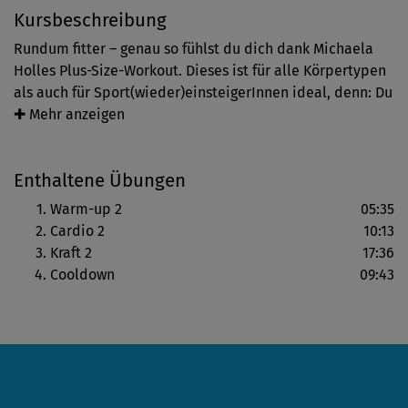
Kursbeschreibung
Rundum fitter – genau so fühlst du dich dank Michaela
Holles Plus-Size-Workout. Dieses ist für alle Körpertypen
als auch für Sport(wieder)einsteigerInnen ideal, denn: Du
verbesserst nicht nur sanft deine Ausdauer, sondern
✚ Mehr anzeigen
kräftigst gezielt auch deine gesamte Muskulatur!
Enthaltene Übungen
Hinweis: Achte auf Michaelas Hinweise zur richtigen
Ausführung – und darauf was für dich und deinen Körper
Warm-up 2
05:35
das Richtige ist. Co-Presenterin Kim zeigt dir einfachere
Cardio 2
10:13
Alternativen. Bleibe bei deinem Tempo und steigere dich
Kraft 2
17:36
Schritt für Schritt.
Cooldown
09:43