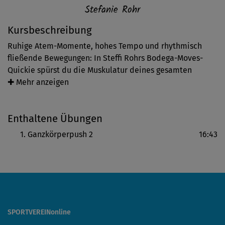
Stefanie Rohr
Kursbeschreibung
Ruhige Atem-Momente, hohes Tempo und rhythmisch
fließende Bewegungen: In Steffi Rohrs Bodega-Moves-
Quickie spürst du die Muskulatur deines gesamten
Körpers. Bekannten Yoga-Asanas, ummantelt von
✚ Mehr anzeigen
effektiven funktionellen Bewegungen helfen dir, deine
Muskeln zu stärken sowie deine Mobilität zu verbessern.
Enthaltene Übungen
Ganzkörperpush 2
16:43
SPORTVEREINonline