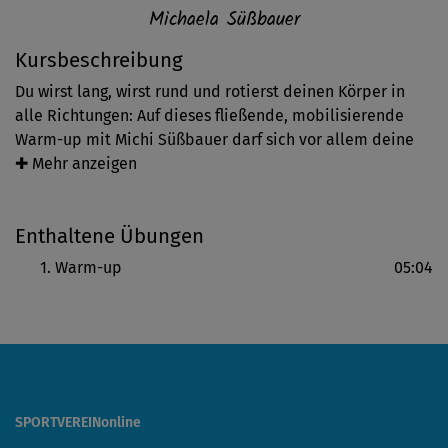
Michaela Süßbauer
Kursbeschreibung
Du wirst lang, wirst rund und rotierst deinen Körper in
alle Richtungen: Auf dieses fließende, mobilisierende
Warm-up mit Michi Süßbauer darf sich vor allem deine
Wirbelsäule freuen! Ganz dynamisch bewegst du diese,
✚ Mehr anzeigen
aber auch alle anderen Muskel und Gelenke, einmal
komplett durch und bereitest deinen Körper so auf das
Enthaltene Übungen
anstehende Muskeltraining vor.
Warm-up
05:04
SPORTVEREINonline