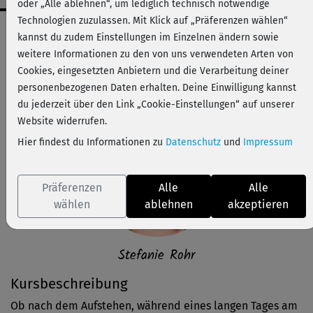
oder „Alle ablehnen“, um lediglich technisch notwendige
Technologien zuzulassen. Mit Klick auf „Präferenzen wählen“
Workout-Facts
kannst du zudem Einstellungen im Einzelnen ändern sowie
leicht
weitere Informationen zu den von uns verwendeten Arten von
Cookies, eingesetzten Anbietern und die Verarbeitung deiner
1 Min
personenbezogenen Daten erhalten. Deine Einwilligung kannst
Stefanie Rohr
du jederzeit über den Link „Cookie-Einstellungen“ auf unserer
Website widerrufen.
Hier findest du Informationen zu
Datenschutz
und
Impressum
Präferenzen
Alle
Alle
wählen
ablehnen
akzeptieren
Stefanie Rohr
Kursbeschreibung
Ob nach dem Aufstehen, während eines langen Tages am