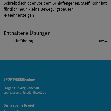
Schreibtisch oder vor dem Schlafengehen: Steffi Rohr hat
für dich neun kleine Bewegungspausen
zusammengestellt, die einfach immer passen und immer
✚ Mehr anzeigen
guttun. Jede Einheit ist rund 8 Minuten kurz und hat ihren
eigenen Schwerpunkt. Ob Entspannung, Energie-Push,
Enthaltene Übungen
Yoga oder Mobilisierung, wähle stets das Workout,
wonach dir gerade ist – und gönne dir eine aktive Pause.
Einführung
00:54
SPORTVEREINonline
Fragen zur Mitgliedschaft
sportvereinonline@ntbwelt.de
Du hast eine Frage?