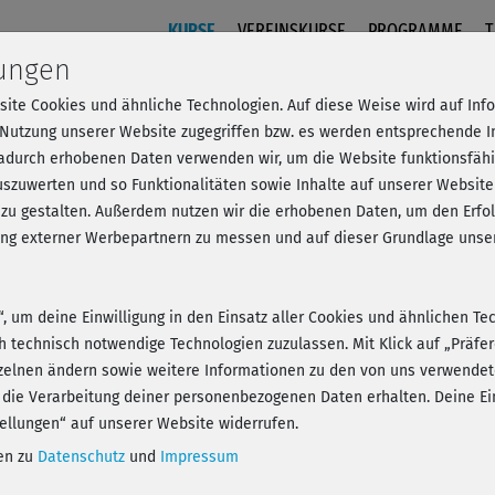
KURSE
VEREINSKURSE
PROGRAMME
T
lungen
site Cookies und ähnliche Technologien. Auf diese Weise wird auf In
Step Workout 3 - Teil 3
 Nutzung unserer Website zugegriffen bzw. es werden entsprechende 
dadurch erhobenen Daten verwenden wir, um die Website funktionsfähig
szuwerten und so Funktionalitäten sowie Inhalte auf unserer Website
 zu gestalten. Außerdem nutzen wir die erhobenen Daten, um den Er
- Anmelden und alles trainieren!
hung externer Werbepartnern zu messen und auf dieser Grundlage un
n“, um deine Einwilligung in den Einsatz aller Cookies und ähnlichen Te
ch technisch notwendige Technologien zuzulassen. Mit Klick auf „Präf
zelnen ändern sowie weitere Informationen zu den von uns verwendet
Play
 die Verarbeitung deiner personenbezogenen Daten erhalten. Deine Ein
ellungen“ auf unserer Website widerrufen.
nen zu
Datenschutz
und
Impressum