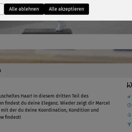
Video
Alle ablehnen
Alle akzeptieren
n
W
cheltes Haar! In diesem dritten Teil des
 findest du deine Eleganz. Wieder zeigt dir Marcel
mit der du deine Koordination, Kondition und
w findest!