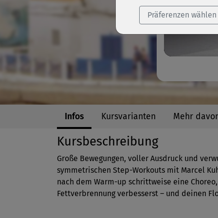
Präferenzen wählen
Infos
Kursvarianten
Mehr davo
Kursbeschreibung
Große Bewegungen, voller Ausdruck und verwus
symmetrischen Step-Workouts mit Marcel Kuhn
nach dem Warm-up schrittweise eine Choreo, 
Fettverbrennung verbesserst – und deinen Flo