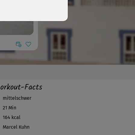
orkout-Facts
mittelschwer
21 Min
164 kcal
Marcel Kuhn