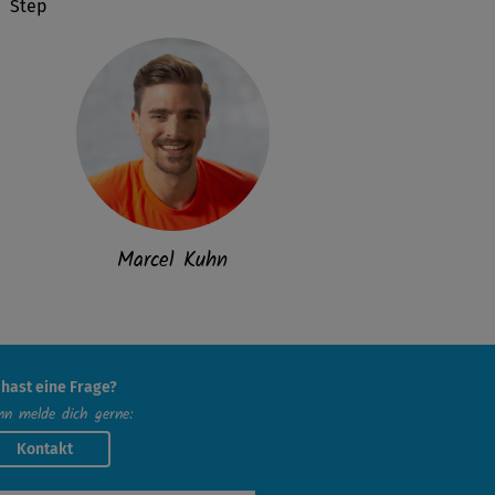
Step
Marcel Kuhn
 hast eine Frage?
n melde dich gerne:
Kontakt