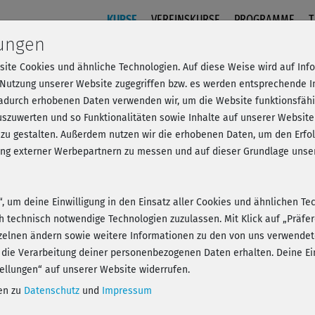
KURSE
VEREINSKURSE
PROGRAMME
T
lungen
site Cookies und ähnliche Technologien. Auf diese Weise wird auf In
oden Training 6
 Nutzung unserer Website zugegriffen bzw. es werden entsprechende 
dadurch erhobenen Daten verwenden wir, um die Website funktionsfähig
szuwerten und so Funktionalitäten sowie Inhalte auf unserer Website
 zu gestalten. Außerdem nutzen wir die erhobenen Daten, um den Er
- Anmelden und alles trainieren!
hung externer Werbepartnern zu messen und auf dieser Grundlage un
n“, um deine Einwilligung in den Einsatz aller Cookies und ähnlichen Te
ch technisch notwendige Technologien zuzulassen. Mit Klick auf „Präf
zelnen ändern sowie weitere Informationen zu den von uns verwendet
Play
 die Verarbeitung deiner personenbezogenen Daten erhalten. Deine Ein
ellungen“ auf unserer Website widerrufen.
nen zu
Datenschutz
und
Impressum