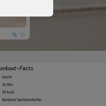
orkout-Facts
leicht
25 Min
95 kcal
Barbara Spritzendorfer