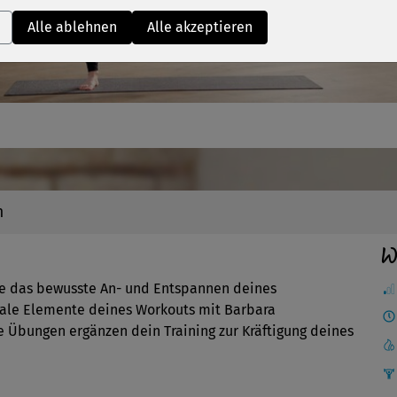
Video
Alle ablehnen
Alle akzeptieren
n
W
e das bewusste An- und Entspannen deines
ale Elemente deines Workouts mit Barbara
de Übungen ergänzen dein Training zur Kräftigung deines