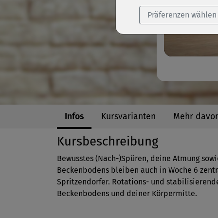
Präferenzen wählen
Infos
Kursvarianten
Mehr davo
Kursbeschreibung
Bewusstes (Nach-)Spüren, deine Atmung sowi
Beckenbodens bleiben auch in Woche 6 zentr
Spritzendorfer. Rotations- und stabilisieren
Beckenbodens und deiner Körpermitte.