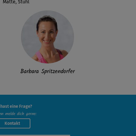
Matte, Stuhl
Barbara Spritzendorfer
 hast eine Frage?
n melde dich gerne:
Kontakt