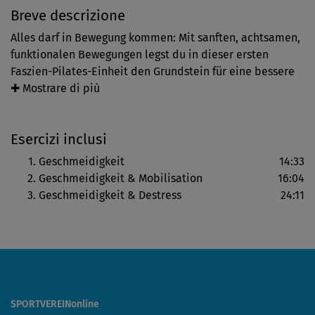
Breve descrizione
Alles darf in Bewegung kommen: Mit sanften, achtsamen,
funktionalen Bewegungen legst du in dieser ersten
Faszien-Pilates-Einheit den Grundstein für eine bessere
Körperwahrnehmung sowie mehr fasziale Elastizität und
✚ Mostrare di più
innere Stärke. Christiane Reiter begleitet dich durch
Übungen im Stehen und auf der Matte für mehr
Esercizi inclusi
Geschmeidigkeit, Mobilisation und zum Entspannen.
Geschmeidigkeit
14:33
Geschmeidigkeit & Mobilisation
16:04
Geschmeidigkeit & Destress
24:11
SPORTVEREINonline