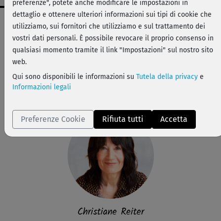
preferenze", potete anche modificare le impostazioni in
dettaglio e ottenere ulteriori informazioni sui tipi di cookie che
Dati workout
utilizziamo, sui fornitori che utilizziamo e sul trattamento dei
facile
vostri dati personali. È possibile revocare il proprio consenso in
qualsiasi momento tramite il link "Impostazioni" sul nostro sito
55 min
web.
99 kcal
Qui sono disponibili le informazioni su
Tutela della privacy
e
Christiane Reiter
Informazioni legali
Matte, Stuhl oder Kissen, 2 Tennisbälle, Handtuch
Preferenze Cookie
Rifiuta tutti
Accetta
Christiane Reiter