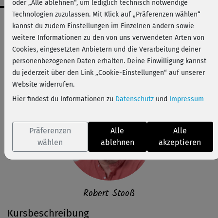
oder „Alle ablehnen“, um lediglich technisch notwendige
Technologien zuzulassen. Mit Klick auf „Präferenzen wählen“
Workout-Facts
kannst du zudem Einstellungen im Einzelnen ändern sowie
leicht
weitere Informationen zu den von uns verwendeten Arten von
Cookies, eingesetzten Anbietern und die Verarbeitung deiner
44 Min
personenbezogenen Daten erhalten. Deine Einwilligung kannst
42 kcal
du jederzeit über den Link „Cookie-Einstellungen“ auf unserer
Robert Stooß
Website widerrufen.
Hier findest du Informationen zu
Datenschutz
und
Impressum
Präferenzen
Alle
Alle
wählen
ablehnen
akzeptieren
Robert Stooß
Kursbeschreibung