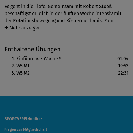
Es geht in die Tiefe: Gemeinsam mit Robert Stooß
beschäftigst du dich in der fünften Woche intensiv mit
der Rotationsbewegung und Körpermechanik. Zum
Einstieg erwartet dich eine kurze Wiederholung von
✚ Mehr anzeigen
bereits Geübtem wie Zentrierung, Stand und
Körperstruktur. Durch die Rotation all deiner Gelenk- und
Enthaltene Übungen
Wirbelsegmente mobilisierst du deinen Körper und löst
Blockaden. Die Vertiefung deines Wissens und das Üben
Einführung - Woche 5
01:04
verbessern deine Qualität in der Form.
W5 M1
19:53
W5 M2
22:31
SPORTVEREINonline
Fragen zur Mitgliedschaft