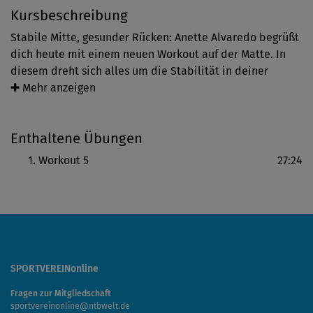
Kursbeschreibung
Stabile Mitte, gesunder Rücken: Anette Alvaredo begrüßt
dich heute mit einem neuen Workout auf der Matte. In
diesem dreht sich alles um die Stabilität in deiner
Körpermitte in der Seitenlage. Schrittweise lernst du
✚ Mehr anzeigen
neue, effektive Übungen für deine Tiefenmuskulatur
kennen und darfst ganz achtsam alle Pilates-Prinzipien
Enthaltene Übungen
anwenden, die du bereits kennengelernt hast.
Workout 5
27:24
SPORTVEREINonline
Fragen zur Mitgliedschaft
sportvereinonline@ntbwelt.de