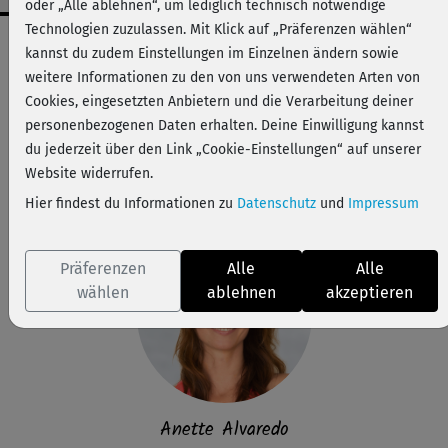
oder „Alle ablehnen“, um lediglich technisch notwendige
Technologien zuzulassen. Mit Klick auf „Präferenzen wählen“
Workout-Facts
kannst du zudem Einstellungen im Einzelnen ändern sowie
leicht
weitere Informationen zu den von uns verwendeten Arten von
Cookies, eingesetzten Anbietern und die Verarbeitung deiner
27 Min
personenbezogenen Daten erhalten. Deine Einwilligung kannst
82 kcal
du jederzeit über den Link „Cookie-Einstellungen“ auf unserer
Anette Alvaredo
Website widerrufen.
Matte, Kissen, Handtuch
Hier findest du Informationen zu
Datenschutz
und
Impressum
Präferenzen
Alle
Alle
wählen
ablehnen
akzeptieren
Anette Alvaredo