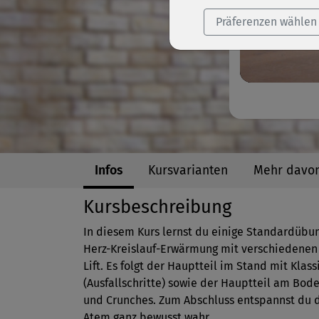
Präferenzen wählen
Infos
Kursvarianten
Mehr davo
Kursbeschreibung
In diesem Kurs lernst du einige Standardübun
Herz-Kreislauf-Erwärmung mit verschiedenen S
Lift. Es folgt der Hauptteil im Stand mit Kla
(Ausfallschritte) sowie der Hauptteil am Bod
und Crunches. Zum Abschluss entspannst du 
Atem ganz bewusst wahr.