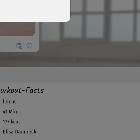
orkout-Facts
leicht
41 Min
177 kcal
Elisa Dambeck