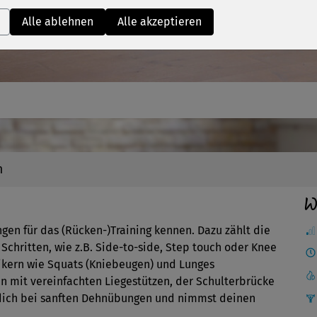
Video
Alle ablehnen
Alle akzeptieren
n
W
gen für das (Rücken-)Training kennen. Dazu zählt die
chritten, wie z.B. Side-to-side, Step touch oder Knee
ssikern wie Squats (Kniebeugen) und Lunges
en mit vereinfachten Liegestützen, der Schulterbrücke
dich bei sanften Dehnübungen und nimmst deinen