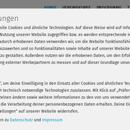
KURSE
VEREINSKURSE
PROGRAMME
T
lungen
site Cookies und ähnliche Technologien. Auf diese Weise wird auf In
aining 1 - komplett
 Nutzung unserer Website zugegriffen bzw. es werden entsprechende 
dadurch erhobenen Daten verwenden wir, um die Website funktionsfähig
szuwerten und so Funktionalitäten sowie Inhalte auf unserer Website
 zu gestalten. Außerdem nutzen wir die erhobenen Daten, um den Er
- Anmelden und alles trainieren!
hung externer Werbepartnern zu messen und auf dieser Grundlage un
n“, um deine Einwilligung in den Einsatz aller Cookies und ähnlichen Te
ch technisch notwendige Technologien zuzulassen. Mit Klick auf „Präf
zelnen ändern sowie weitere Informationen zu den von uns verwendet
Play
 die Verarbeitung deiner personenbezogenen Daten erhalten. Deine Ein
ellungen“ auf unserer Website widerrufen.
nen zu
Datenschutz
und
Impressum