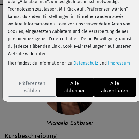
oder „Alle ablehnen“, um lediglich technisch notwendige
Technologien zuzulassen. Mit Klick auf „Präferenzen wählen“
Workout-Facts
kannst du zudem Einstellungen im Einzelnen ändern sowie
leicht
weitere Informationen zu den von uns verwendeten Arten von
Cookies, eingesetzten Anbietern und die Verarbeitung deiner
33 Min
personenbezogenen Daten erhalten. Deine Einwilligung kannst
216 kcal
du jederzeit über den Link „Cookie-Einstellungen“ auf unserer
Michaela Süßbauer
Website widerrufen.
Hier findest du Informationen zu
Datenschutz
und
Impressum
Präferenzen
Alle
Alle
wählen
ablehnen
akzeptieren
Michaela Süßbauer
Kursbeschreibung