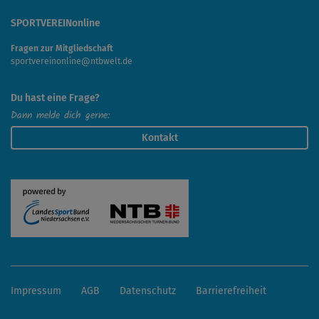
Beinbewegungen konzentrieren. Sobald die Abläufe
sitzen, können die Arme dazugenommen werden.
SPORTVEREINonline
Fragen zur Mitgliedschaft
Ein abschließendes Stretching rundet das temporeiche
sportvereinonline@ntbwelt.de
Dance Workout perfekt ab.
Du hast eine Frage?
Dann melde dich gerne:
Kontakt
Impressum
AGB
Datenschutz
Barrierefreiheit