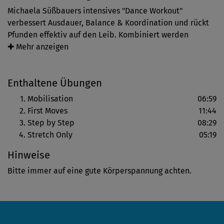
Michaela Süßbauers intensives "Dance Workout"
verbessert Ausdauer, Balance & Koordination und rückt
Pfunden effektiv auf den Leib. Kombiniert werden
klassische Aerobic-Moves mit Elementen aus Jazz Funk,
✚ Mehr anzeigen
Hip Hop & Street Dance - Fun-Factor inklusive.
Enthaltene Übungen
Eine kurze Mobilisation bringt den Körper auf
Betriebstemperatur und macht buchstäblich locker.
Mobilisation
06:59
Dann geht's mit großen Schritten Richtung Choreo - "Step
First Moves
11:44
by Step" erklärt. Fett sind bei diesem mitreißenden
Step by Step
08:29
Cardio-Training höchstens die Beats!
Stretch Only
05:19
Hinweise
In Level 1 werden viele Grundschritte ausführlich gezeigt
und wiederholt. Toll für Einsteiger mit einem guten
Bitte immer auf eine gute Körperspannung achten.
Fitness-Level, aber noch nicht allzu viel Tanz-Erfahrung.
Keine Panik, wenn's zunächst mit der Koordination von
Armen und Beinen hapert. Einfach auf die