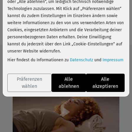
unterrichtet Power Vinyasa Yoga in Frankfurt am Main.
oder „Alle ablehnen“, um lediglich technisch notwendige
Technologien zuzulassen. Mit Klick auf „Präferenzen wählen“
In ihren Kursen (on- und offline) sowie Workshops legt sie
✚ Mehr anzeigen
kannst du zudem Einstellungen im Einzelnen ändern sowie
neben der Körperarbeit besonderen Wert auf die
weitere Informationen zu den von uns verwendeten Arten von
Webseite
Stärkung der Mitte und die Öffnung des Geistes. Inspiriert
Cookies, eingesetzten Anbietern und die Verarbeitung deiner
wird ihr authentischer Stil von Patrick Broome, Elena
personenbezogenen Daten erhalten. Deine Einwilligung
Ries-Zeidler und Bryan Kest.
kannst du jederzeit über den Link „Cookie-Einstellungen“ auf
unserer Website widerrufen.
Hier findest du Informationen zu
Datenschutz
und
Impressum
Die besten Kurse von Diarra
Präferenzen
Alle
Alle
wählen
ablehnen
akzeptieren