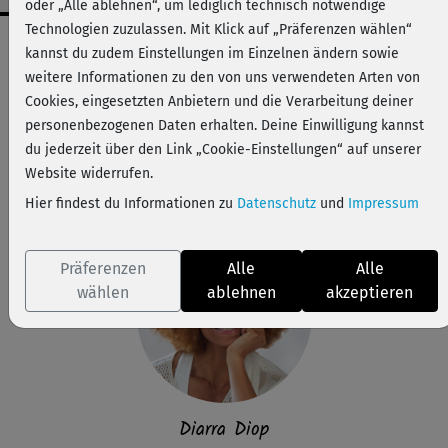
oder „Alle ablehnen“, um lediglich technisch notwendige
Technologien zuzulassen. Mit Klick auf „Präferenzen wählen“
Workout-Facts
kannst du zudem Einstellungen im Einzelnen ändern sowie
mittelschwer
weitere Informationen zu den von uns verwendeten Arten von
Cookies, eingesetzten Anbietern und die Verarbeitung deiner
27 Min
personenbezogenen Daten erhalten. Deine Einwilligung kannst
101 kcal
du jederzeit über den Link „Cookie-Einstellungen“ auf unserer
Diarra Diop
Website widerrufen.
Matte, optional: Yoga-Block und Kissen
Hier findest du Informationen zu
Datenschutz
und
Impressum
Präferenzen
Alle
Alle
wählen
ablehnen
akzeptieren
Diarra Diop