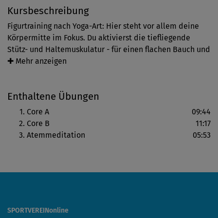
Kursbeschreibung
Figurtraining nach Yoga-Art: Hier steht vor allem deine
Körpermitte im Fokus. Du aktivierst die tiefliegende
Stütz- und Haltemuskulatur - für einen flachen Bauch und
eine schlanke Taille. Außerdem dehnst du deinen Körper
✚ Mehr anzeigen
intensiv, während du kraftvoll, aber achtsam übst.
Enthaltene Übungen
Kannst du einmal nicht so weit wie Diarra Diop in die
Stellung gehen, ist das nicht schlimm. Wichtig ist ein
Core A
09:44
gutes Körpergefühl beim Üben. Mit regelmäßiger Praxis
Core B
11:17
wirst du dich stetig verbessern. Außerdem verweist
Atemmeditation
05:53
Diarra bei fortgeschrittenen Ausführungen auch auf
Varianten.
Eine Atemmeditation rundet den Kurs ab. Du kommst zur
Ruhe, sortierst deine Gedanken und schöpfst neue
Energie.
SPORTVEREINonline