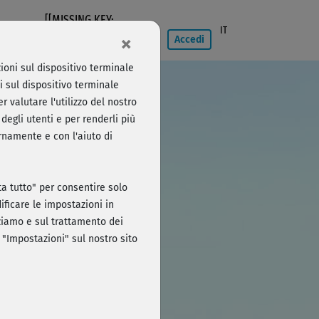
[[MISSING KEY:
IT
×
NAVIGATION750]]
Accedi
ioni sul dispositivo terminale
izione
i sul dispositivo terminale
r valutare l'utilizzo del nostro
degli utenti e per renderli più
ernamente e con l'aiuto di
Accedi
uta tutto" per consentire solo
ficare le impostazioni in
izziamo e sul trattamento dei
 "Impostazioni" sul nostro sito