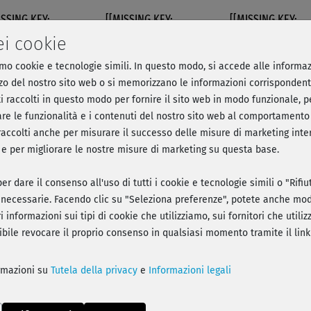
ISSING KEY:
[[MISSING KEY:
[[MISSING KEY:
IGATION751]]
NAVIGATION752]]
NAVIGATION748]]
ei cookie
amo cookie e tecnologie simili. In questo modo, si accede alle informaz
per la schiena - Esercizi in pos
lizzo del nostro sito web o si memorizzano le informazioni corrispondent
ti raccolti in questo modo per fornire il sito web in modo funzionale, pe
 Intensivo
re le funzionalità e i contenuti del nostro sito web al comportamento 
i raccolti anche per misurare il successo delle misure di marketing int
, e per migliorare le nostre misure di marketing su questa base.
a - Registrati e parti con l'allenamento!
er dare il consenso all'uso di tutti i cookie e tecnologie simili o "Rifi
necessarie. Facendo clic su "Seleziona preferenze", potete anche modi
i informazioni sui tipi di cookie che utilizziamo, sui fornitori che util
sibile revocare il proprio consenso in qualsiasi momento tramite il link
Play
ormazioni su
Tutela della privacy
e
Informazioni legali