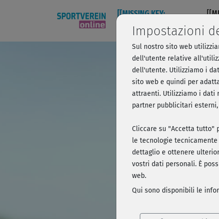
[[MISSING KEY:
[[M
NAVIGATION749]]
NAV
Impostazioni d
Sul nostro sito web utilizzi
Pilates 
dell'utente relative all'uti
dell'utente. Utilizziamo i da
supina -
sito web e quindi per adatta
attraenti. Utilizziamo i dat
partner pubblicitari esterni
Breve anteprim
Cliccare su "Accetta tutto" p
le tecnologie tecnicamente 
dettaglio e ottenere ulterior
vostri dati personali. È pos
web.
Qui sono disponibili le inf