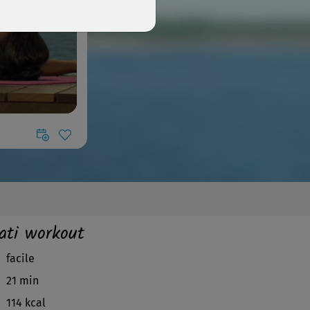
ati workout
facile
21 min
114 kcal