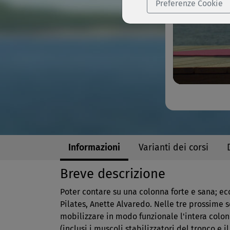
Preferenze Cookie
Informazioni
Varianti dei corsi
Breve descrizione
Poter contare su una colonna forte e sana; ecc
Pilates, Anette Alvaredo. Nelle tre prossime
mobilizzare in modo funzionale l'intera colon
(inclusi i muscoli stabilizzatori del tronco e 