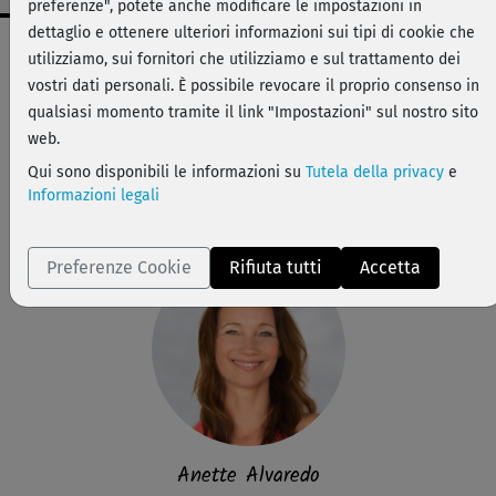
preferenze", potete anche modificare le impostazioni in
dettaglio e ottenere ulteriori informazioni sui tipi di cookie che
Dati workout
utilizziamo, sui fornitori che utilizziamo e sul trattamento dei
facile
vostri dati personali. È possibile revocare il proprio consenso in
qualsiasi momento tramite il link "Impostazioni" sul nostro sito
30 min
web.
89 kcal
Qui sono disponibili le informazioni su
Tutela della privacy
e
Anette Alvaredo
Informazioni legali
Matte
Preferenze Cookie
Rifiuta tutti
Accetta
Anette Alvaredo