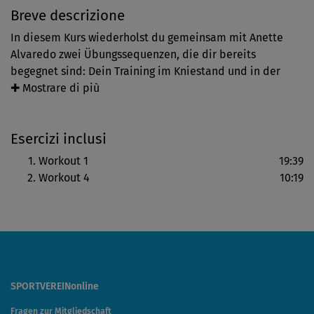
Breve descrizione
In diesem Kurs wiederholst du gemeinsam mit Anette
Alvaredo zwei Übungssequenzen, die dir bereits
begegnet sind: Dein Training im Kniestand und in der
Bauchlage. Du startest, indem du noch einmal ganz
✚ Mostrare di più
bewusst die Bilder der Pilates-Methode visualisierst.
Versuche, sie achtsam und konsequent in deinem
Esercizi inclusi
Training für eine starke (Tiefen-)Muskulatur anzuwenden.
Workout 1
19:39
Workout 4
10:19
SPORTVEREINonline
Fragen zur Mitgliedschaft