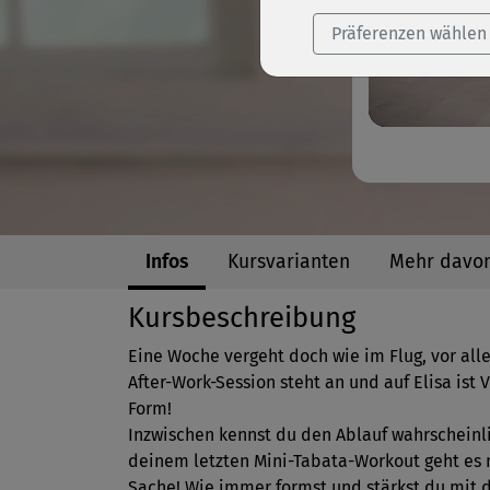
Präferenzen wählen
Infos
Kursvarianten
Mehr davo
Kursbeschreibung
Eine Woche vergeht doch wie im Flug, vor all
After-Work-Session steht an und auf Elisa ist 
Form!
Inzwischen kennst du den Ablauf wahrscheinli
deinem letzten Mini-Tabata-Workout geht es 
Sache! Wie immer formst und stärkst du mit