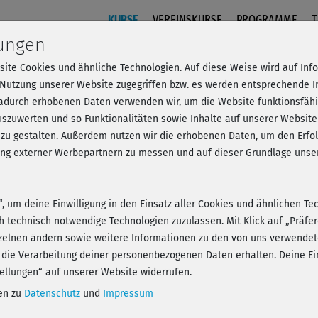
KURSE
VEREINSKURSE
PROGRAMME
T
lungen
site Cookies und ähnliche Technologien. Auf diese Weise wird auf In
rk Sessions - Samstag
 Nutzung unserer Website zugegriffen bzw. es werden entsprechende 
dadurch erhobenen Daten verwenden wir, um die Website funktionsfähig
szuwerten und so Funktionalitäten sowie Inhalte auf unserer Website
 zu gestalten. Außerdem nutzen wir die erhobenen Daten, um den Er
- Anmelden und alles trainieren!
hung externer Werbepartnern zu messen und auf dieser Grundlage un
n“, um deine Einwilligung in den Einsatz aller Cookies und ähnlichen Te
ch technisch notwendige Technologien zuzulassen. Mit Klick auf „Präf
zelnen ändern sowie weitere Informationen zu den von uns verwendet
Play
 die Verarbeitung deiner personenbezogenen Daten erhalten. Deine Ein
ellungen“ auf unserer Website widerrufen.
nen zu
Datenschutz
und
Impressum