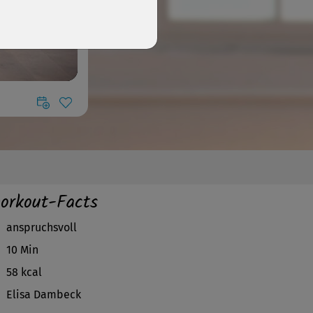
orkout-Facts
anspruchsvoll
10 Min
58 kcal
Elisa Dambeck