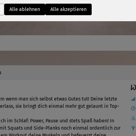
Video
Alle ablehnen
Alle akzeptieren
n
W
em wenn man sich selbst etwas Gutes tut! Deine letzte
Verlass, sie bringt dich einmal mehr gut gelaunt in Top-
ch im Schlaf: Power, Pause und stets Spaß haben! In
mit Squats und Side-Planks noch einmal ordentlich zur
 dem Workout deine Muskeln und befeuerst deine