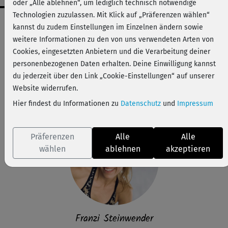
oder „Alle ablehnen“, um lediglich technisch notwendige
Technologien zuzulassen. Mit Klick auf „Präferenzen wählen“
Workout-Facts
kannst du zudem Einstellungen im Einzelnen ändern sowie
anspruchsvoll
weitere Informationen zu den von uns verwendeten Arten von
Cookies, eingesetzten Anbietern und die Verarbeitung deiner
26 Min
personenbezogenen Daten erhalten. Deine Einwilligung kannst
193 kcal
du jederzeit über den Link „Cookie-Einstellungen“ auf unserer
Franzi Steinwender
Website widerrufen.
Matte, Handtuch
Hier findest du Informationen zu
Datenschutz
und
Impressum
Präferenzen
Alle
Alle
wählen
ablehnen
akzeptieren
Franzi Steinwender