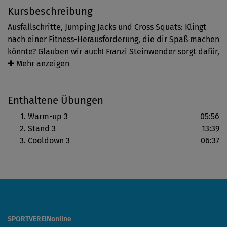
Kursbeschreibung
Ausfallschritte, Jumping Jacks und Cross Squats: Klingt
nach einer Fitness-Herausforderung, die dir Spaß machen
könnte? Glauben wir auch! Franzi Steinwender sorgt dafür,
dass deine Muskeln brennen, du ins Schwitzen kommst
✚ Mehr anzeigen
und vor allem auch, für die nötige Motivation
durchzuhalten.
Enthaltene Übungen
Warm-up 3
05:56
Stand 3
13:39
Cooldown 3
06:37
SPORTVEREINonline