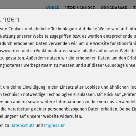
KURSE
VEREINSKURSE
PROGRAMME
T
lungen
site Cookies und ähnliche Technologien. Auf diese Weise wird auf In
y-Workout im Stand
 Nutzung unserer Website zugegriffen bzw. es werden entsprechende 
dadurch erhobenen Daten verwenden wir, um die Website funktionsfähig
szuwerten und so Funktionalitäten sowie Inhalte auf unserer Website
 zu gestalten. Außerdem nutzen wir die erhobenen Daten, um den Er
- Anmelden und alles trainieren!
hung externer Werbepartnern zu messen und auf dieser Grundlage un
n“, um deine Einwilligung in den Einsatz aller Cookies und ähnlichen Te
ch technisch notwendige Technologien zuzulassen. Mit Klick auf „Präf
zelnen ändern sowie weitere Informationen zu den von uns verwendet
Play
 die Verarbeitung deiner personenbezogenen Daten erhalten. Deine Ein
ellungen“ auf unserer Website widerrufen.
nen zu
Datenschutz
und
Impressum