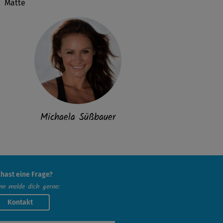
Matte
Michaela Süßbauer
 hast eine Frage?
n melde dich gerne:
Kontakt