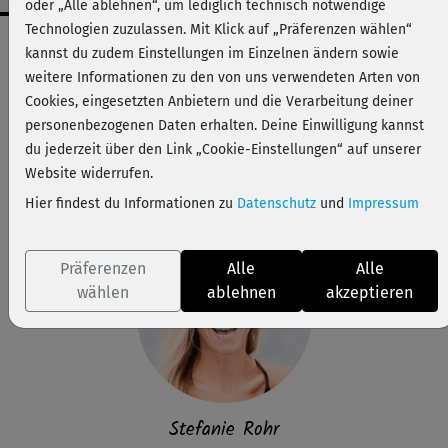
oder „Alle ablehnen“, um lediglich technisch notwendige
Technologien zuzulassen. Mit Klick auf „Präferenzen wählen“
Workout-Facts
kannst du zudem Einstellungen im Einzelnen ändern sowie
leicht
weitere Informationen zu den von uns verwendeten Arten von
Cookies, eingesetzten Anbietern und die Verarbeitung deiner
9 Min
personenbezogenen Daten erhalten. Deine Einwilligung kannst
8 kcal
du jederzeit über den Link „Cookie-Einstellungen“ auf unserer
Stefanie Rohr
Website widerrufen.
Matte
Hier findest du Informationen zu
Datenschutz
und
Impressum
Präferenzen
Alle
Alle
wählen
ablehnen
akzeptieren
Stefanie Rohr