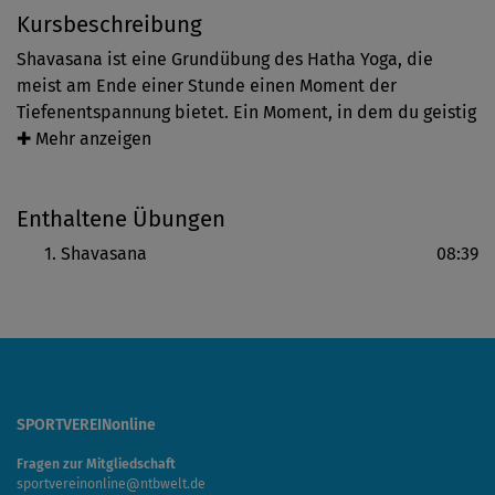
Kursbeschreibung
Shavasana ist eine Grundübung des Hatha Yoga, die
meist am Ende einer Stunde einen Moment der
Tiefenentspannung bietet. Ein Moment, in dem du geistig
und körperlich völlig loslassen und entspannen darfst.
✚ Mehr anzeigen
Steffi Rohr führt dich mit kleinen Bewegungen in deine
Endentspannung, in der du auf deiner Matte liegend ganz
Enthaltene Übungen
bei dir sein darfst.
Shavasana
08:39
SPORTVEREINonline
Fragen zur Mitgliedschaft
sportvereinonline@ntbwelt.de