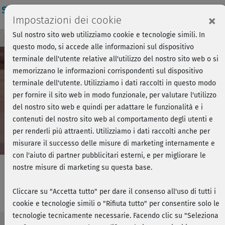
Login
×
Impostazioni dei cookie
Sul nostro sito web utilizziamo cookie e tecnologie simili. In
Breve anteprima - Forza, si parte!
Accedi
questo modo, si accede alle informazioni sul dispositivo
terminale dell'utente relative all'utilizzo del nostro sito web o si
memorizzano le informazioni corrispondenti sul dispositivo
Play
terminale dell'utente. Utilizziamo i dati raccolti in questo modo
per fornire il sito web in modo funzionale, per valutare l'utilizzo
Video
del nostro sito web e quindi per adattare le funzionalità e i
contenuti del nostro sito web al comportamento degli utenti e
per renderli più attraenti. Utilizziamo i dati raccolti anche per
misurare il successo delle misure di marketing internamente e
con l'aiuto di partner pubblicitari esterni, e per migliorare le
nostre misure di marketing su questa base.
Get in Shape - Workout 4
Cliccare su "Accetta tutto" per dare il consenso all'uso di tutti i
cookie e tecnologie simili o "Rifiuta tutto" per consentire solo le
tecnologie tecnicamente necessarie. Facendo clic su "Seleziona