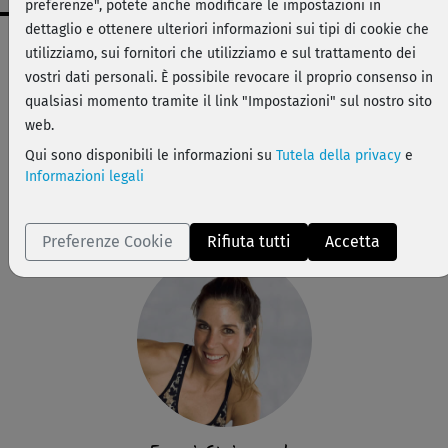
preferenze", potete anche modificare le impostazioni in
dettaglio e ottenere ulteriori informazioni sui tipi di cookie che
Dati workout
utilizziamo, sui fornitori che utilizziamo e sul trattamento dei
difficile
vostri dati personali. È possibile revocare il proprio consenso in
qualsiasi momento tramite il link "Impostazioni" sul nostro sito
47 min
web.
329 kcal
Qui sono disponibili le informazioni su
Tutela della privacy
e
Franzi Steinwender
Informazioni legali
Kurzhanteln oder zwei Wasserflaschen, Matte,
Handtuch
Preferenze Cookie
Rifiuta tutti
Accetta