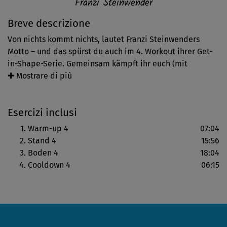
Franzi Steinwender
Breve descrizione
Von nichts kommt nichts, lautet Franzi Steinwenders
Motto – und das spürst du auch im 4. Workout ihrer Get-
in-Shape-Serie. Gemeinsam kämpft ihr euch (mit
Kurzhanteln bewaffnet) kraftvoll durch effektive Übungen
✚ Mostrare di più
für deine Core-, Po-, Arm- und Beinmuskulatur.
Esercizi inclusi
Warm-up 4
07:04
Stand 4
15:56
Boden 4
18:04
Cooldown 4
06:15