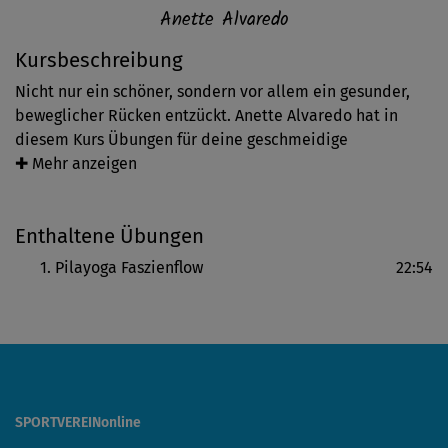
Anette Alvaredo
Kursbeschreibung
Nicht nur ein schöner, sondern vor allem ein gesunder,
beweglicher Rücken entzückt. Anette Alvaredo hat in
diesem Kurs Übungen für deine geschmeidige
Wirbelsäule zusammengestellt, durch welche sie dich gut
✚ Mehr anzeigen
verständlich leitet. Es wird gedreht, mobilisiert und
massiert – und auch deinen Hüften schenkst du einen
Enthaltene Übungen
Moment wohltuende Aufmerksamkeit.
Pilayoga Faszienflow
22:54
SPORTVEREINonline