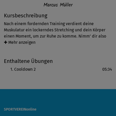
Marcus Müller
Kursbeschreibung
Nach einem fordernden Training verdient deine
Muskulatur ein lockerndes Stretching und dein Körper
einen Moment, um zur Ruhe zu komme. Nimm’ dir also
die wenigen Minuten und genieße die Dehnungen, durch
✚ Mehr anzeigen
die dich Marcus Müller führt. Möchtest du einen Moment
länger in einer Position verweilen – drücke auf Pause und
Enthaltene Übungen
fahre fort, sobald es sich richtig anfühlt.
Cooldown 2
05:34
SPORTVEREINonline