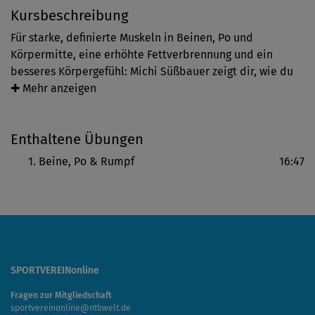
Kursbeschreibung
Für starke, definierte Muskeln in Beinen, Po und
Körpermitte, eine erhöhte Fettverbrennung und ein
besseres Körpergefühl: Michi Süßbauer zeigt dir, wie du
mit Hilfe von Gewichten deine Muskulatur kräftigst.
✚ Mehr anzeigen
Hierfür leitet sie dich durch bekannte Übungen, wie
Squats und Lunges, die durch die zusätzliche
Enthaltene Übungen
Mehrbelastung besonders fordernd werden. Die bewegte
Pause zwischen den Sets nutzt du zur zusätzlichen
Beine, Po & Rumpf
16:47
Muskelstärkung, die sich ohne Gewichte fast
entspannend anfühlt - fast...
Faustregel: Das Gewicht ist richtig gewählt, wenn du die
letzte Wiederholung gerade noch technisch korrekt
durchführen kannst.
SPORTVEREINonline
Fragen zur Mitgliedschaft
sportvereinonline@ntbwelt.de