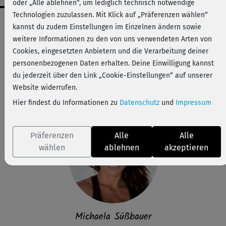
oder „Alle ablehnen“, um lediglich technisch notwendige
Technologien zuzulassen. Mit Klick auf „Präferenzen wählen“
Workout-Facts
kannst du zudem Einstellungen im Einzelnen ändern sowie
anspruchsvoll
weitere Informationen zu den von uns verwendeten Arten von
Cookies, eingesetzten Anbietern und die Verarbeitung deiner
17 Min
personenbezogenen Daten erhalten. Deine Einwilligung kannst
117 kcal
du jederzeit über den Link „Cookie-Einstellungen“ auf unserer
Michaela Süßbauer
Website widerrufen.
Gewichte, Matte
Hier findest du Informationen zu
Datenschutz
und
Impressum
Präferenzen
Alle
Alle
wählen
ablehnen
akzeptieren
Michaela Süßbauer