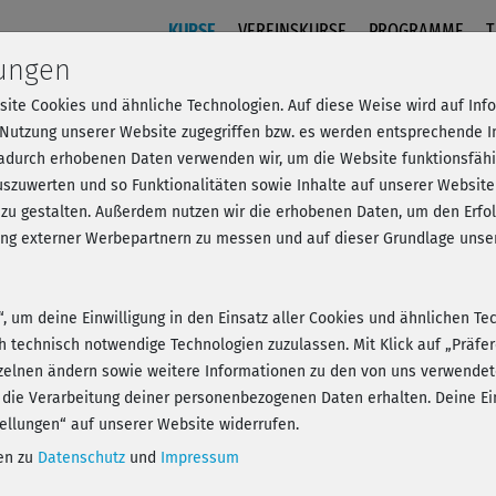
KURSE
VEREINSKURSE
PROGRAMME
T
lungen
site Cookies und ähnliche Technologien. Auf diese Weise wird auf In
Yoga - Verdauung
 Nutzung unserer Website zugegriffen bzw. es werden entsprechende 
dadurch erhobenen Daten verwenden wir, um die Website funktionsfähig
szuwerten und so Funktionalitäten sowie Inhalte auf unserer Website
 zu gestalten. Außerdem nutzen wir die erhobenen Daten, um den Er
- Anmelden und alles trainieren!
hung externer Werbepartnern zu messen und auf dieser Grundlage un
n“, um deine Einwilligung in den Einsatz aller Cookies und ähnlichen Te
ch technisch notwendige Technologien zuzulassen. Mit Klick auf „Präf
zelnen ändern sowie weitere Informationen zu den von uns verwendet
Play
 die Verarbeitung deiner personenbezogenen Daten erhalten. Deine Ein
ellungen“ auf unserer Website widerrufen.
nen zu
Datenschutz
und
Impressum