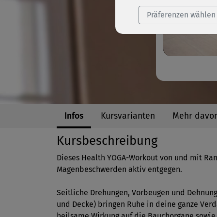
Präferenzen wählen
Infos
Kursvarianten
Mehr davo
Kursbeschreibung
Dieses Health YOGA-Workout von und mit Ra
Magenbeschwerden aktiv entgegen.
Seitliche Drehungen, Vorbeugen und Dehnung
und Decke) bringen Ruhe in deine ganze Verd
heilsame Wirkung auf die Bauchorgane sowie