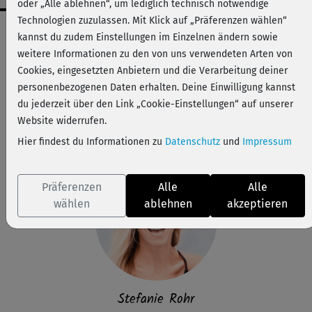
oder „Alle ablehnen“, um lediglich technisch notwendige
Technologien zuzulassen. Mit Klick auf „Präferenzen wählen“
Workout-Facts
kannst du zudem Einstellungen im Einzelnen ändern sowie
leicht
weitere Informationen zu den von uns verwendeten Arten von
Cookies, eingesetzten Anbietern und die Verarbeitung deiner
53 Min
personenbezogenen Daten erhalten. Deine Einwilligung kannst
129 kcal
du jederzeit über den Link „Cookie-Einstellungen“ auf unserer
Stefanie Rohr
Website widerrufen.
Matte
Hier findest du Informationen zu
Datenschutz
und
Impressum
Präferenzen
Alle
Alle
wählen
ablehnen
akzeptieren
Stefanie Rohr