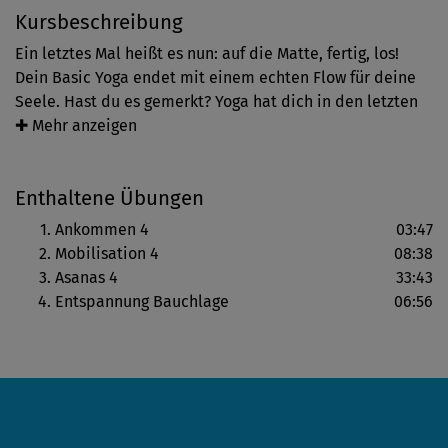
Kursbeschreibung
Ein letztes Mal heißt es nun: auf die Matte, fertig, los!
Dein Basic Yoga endet mit einem echten Flow für deine
Seele. Hast du es gemerkt? Yoga hat dich in den letzten
Wochen stärker und beweglicher gemacht. Aber es kann
✚ Mehr anzeigen
noch mehr: Steffis Abschlussstunde ist eine wundervolle
Möglichkeit, wie du ausgeglichener, fokussierter und
Enthaltene Übungen
energiegeladener werden kannst. Nutze diese Einheit,
wann immer sie dir guttut und du ganz bei dir ankommen
Ankommen 4
03:47
möchtest.
Mobilisation 4
08:38
Asanas 4
33:43
Entspannung Bauchlage
06:56