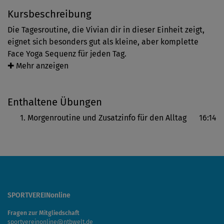
Kursbeschreibung
Die Tagesroutine, die Vivian dir in dieser Einheit zeigt,
eignet sich besonders gut als kleine, aber komplette
Face Yoga Sequenz für jeden Tag.
Vivian startet mit einer Mini-Lympheinheit, um das
✚ Mehr anzeigen
Gewebe gut vorzubereiten. Entscheide bei den
Folgeübungen, welche du gerne in dein morgendliches
Enthaltene Übungen
oder abendliches Eincremen einbauen möchtest,
vielleicht variierst du auch täglich oder bindest eine
Morgenroutine und Zusatzinfo für den Alltag
16:14
Technik der anderen Sequenzen mit ein.
Besonders morgens bieten sich die Techniken zum
Anregen des Mikrosystems am Ohr an, um den gesamten
Körper zu aktivieren.
SPORTVEREINonline
Fragen zur Mitgliedschaft
sportvereinonline@ntbwelt.de