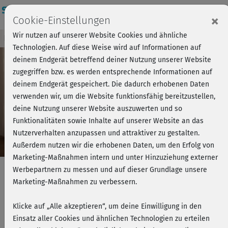
Login
×
Cookie-Einstellungen
Wir nutzen auf unserer Website Cookies und ähnliche
Kursvorschau - Jetzt mitmachen!
Einloggen
Technologien. Auf diese Weise wird auf Informationen auf
deinem Endgerät betreffend deiner Nutzung unserer Website
zugegriffen bzw. es werden entsprechende Informationen auf
Play
deinem Endgerät gespeichert. Die dadurch erhobenen Daten
verwenden wir, um die Website funktionsfähig bereitzustellen,
Video
deine Nutzung unserer Website auszuwerten und so
Funktionalitäten sowie Inhalte auf unserer Website an das
Nutzerverhalten anzupassen und attraktiver zu gestalten.
Außerdem nutzen wir die erhobenen Daten, um den Erfolg von
Marketing-Maßnahmen intern und unter Hinzuziehung externer
Werbepartnern zu messen und auf dieser Grundlage unsere
Marketing-Maßnahmen zu verbessern.
Face Yoga - Tagesroutine und Tipps
Klicke auf „Alle akzeptieren“, um deine Einwilligung in den
für den Alltag
Einsatz aller Cookies und ähnlichen Technologien zu erteilen