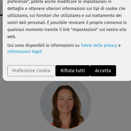
preferenze", potete anche modificare le impostazioni in
dettaglio e ottenere ulteriori informazioni sui tipi di cookie che
utilizziamo, sui fornitori che utilizziamo e sul trattamento dei
Dati workout
vostri dati personali. È possibile revocare il proprio consenso in
qualsiasi momento tramite il link "Impostazioni" sul nostro sito
facile
web.
20 min
Qui sono disponibili le informazioni su
Tutela della privacy
e
56 kcal
Informazioni legali
Anette Alvaredo
asciugamano arrotolato, tappetino
Preferenze Cookie
Rifiuta tutti
Accetta