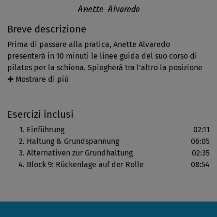
Anette Alvaredo
Breve descrizione
Prima di passare alla pratica, Anette Alvaredo
presenterà in 10 minuti le linee guida del suo corso di
pilates per la schiena. Spiegherà tra l'altro la posizione
di base da adottare e mostrerà come utilizzare
✚ Mostrare di più
l'asciugamano arrotolato. Seguirà una serie di esercizi
dolci in posizione sdraiata sulla schiena che
Esercizi inclusi
solleciteranno l'insieme della colonna verterbrale e
procureranno una gradevole sensazione di rilassamento.
Einführung
02:11
Questi esercizi sono particolarmente efficaci per
Haltung & Grundspannung
06:05
prevenire i dolori dorsali più frequenti. Permettono
Alternativen zur Grundhaltung
02:35
inoltre di alleviare le tensioni e di sciogliere i nodi
Block 9: Rückenlage auf der Rolle
08:54
muscolari.