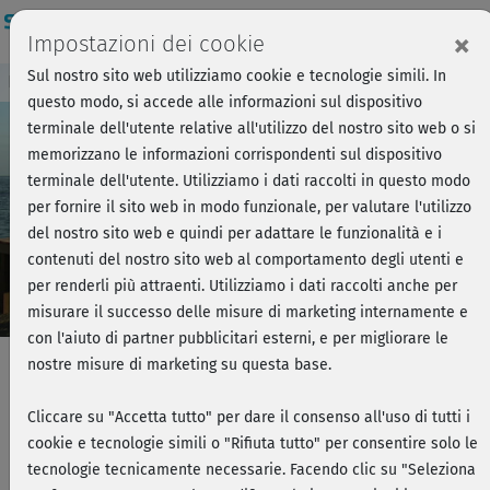
Login
×
Impostazioni dei cookie
Sul nostro sito web utilizziamo cookie e tecnologie simili. In
Breve anteprima - Forza, si parte!
Accedi
questo modo, si accede alle informazioni sul dispositivo
terminale dell'utente relative all'utilizzo del nostro sito web o si
memorizzano le informazioni corrispondenti sul dispositivo
Play
terminale dell'utente. Utilizziamo i dati raccolti in questo modo
per fornire il sito web in modo funzionale, per valutare l'utilizzo
Video
del nostro sito web e quindi per adattare le funzionalità e i
contenuti del nostro sito web al comportamento degli utenti e
per renderli più attraenti. Utilizziamo i dati raccolti anche per
misurare il successo delle misure di marketing internamente e
con l'aiuto di partner pubblicitari esterni, e per migliorare le
nostre misure di marketing su questa base.
Pilates per la schiena - Iniziazione
Cliccare su "Accetta tutto" per dare il consenso all'uso di tutti i
cookie e tecnologie simili o "Rifiuta tutto" per consentire solo le
& Esercizi in posizione supina
tecnologie tecnicamente necessarie. Facendo clic su "Seleziona