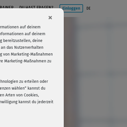
RAINER
DU HAST FRAGEN?
Einloggen
DE
×
formationen auf deinem
s 14)
Informationen auf deinem
 bereitzustellen, deine
 an das Nutzerverhalten
folg von Marketing-Maßnahmen
Einloggen
sere Marketing-Maßnahmen zu
chnologien zu erteilen oder
erenzen wählen“ kannst du
en Arten von Cookies,
willigung kannst du jederzeit