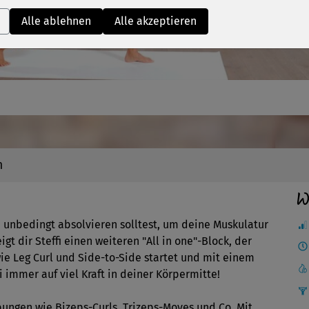
Video
Alle ablehnen
Alle akzeptieren
n
W
 unbedingt absolvieren solltest, um deine Muskulatur
t dir Steffi einen weiteren "All in one"-Block, der
e Leg Curl und Side-to-Side startet und mit einem
i immer auf viel Kraft in deiner Körpermitte!
ungen wie Bizeps-Curls, Trizeps-Moves und Co. Mit