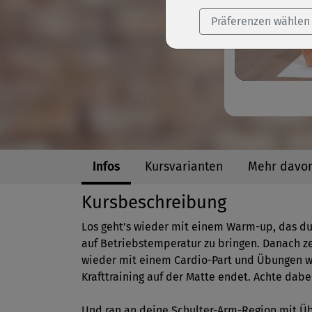
Präferenzen wählen
Infos
Kursvarianten
Mehr davo
Kursbeschreibung
Los geht’s wieder mit einem Warm-up, das du
auf Betriebstemperatur zu bringen. Danach zeig
wieder mit einem Cardio-Part und Übungen wi
Krafttraining auf der Matte endet. Achte dabe
Und ran an deine Schulter-Arm-Region mit Üb