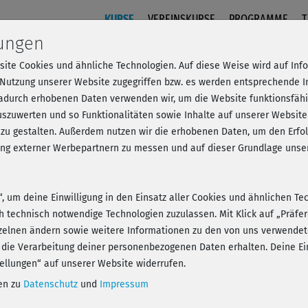
KURSE
VEREINSKURSE
PROGRAMME
T
lungen
site Cookies und ähnliche Technologien. Auf diese Weise wird auf In
& fit - All in one & Arme 1 (Kur
 Nutzung unserer Website zugegriffen bzw. es werden entsprechende 
dadurch erhobenen Daten verwenden wir, um die Website funktionsfähig
szuwerten und so Funktionalitäten sowie Inhalte auf unserer Website
 zu gestalten. Außerdem nutzen wir die erhobenen Daten, um den Er
- Anmelden und alles trainieren!
hung externer Werbepartnern zu messen und auf dieser Grundlage un
n“, um deine Einwilligung in den Einsatz aller Cookies und ähnlichen Te
ch technisch notwendige Technologien zuzulassen. Mit Klick auf „Präf
zelnen ändern sowie weitere Informationen zu den von uns verwendet
Play
 die Verarbeitung deiner personenbezogenen Daten erhalten. Deine Ein
ellungen“ auf unserer Website widerrufen.
nen zu
Datenschutz
und
Impressum