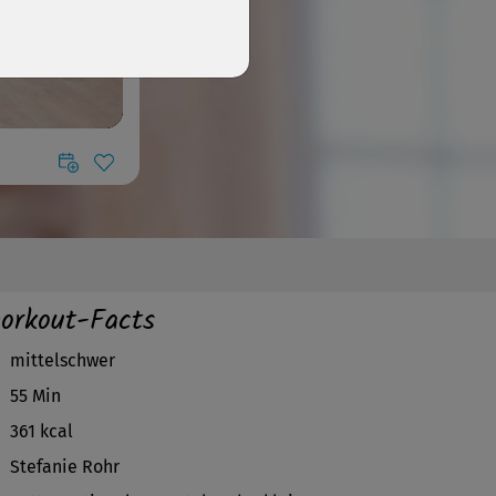
orkout-Facts
mittelschwer
55 Min
361 kcal
Stefanie Rohr