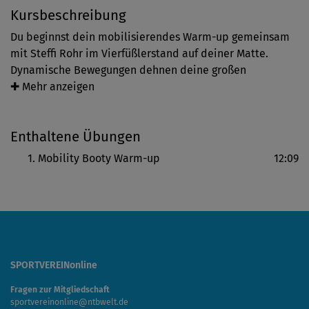
Kursbeschreibung
Du beginnst dein mobilisierendes Warm-up gemeinsam
mit Steffi Rohr im Vierfüßlerstand auf deiner Matte.
Dynamische Bewegungen dehnen deine großen
Muskelgruppen und wohltuende Rotationen bringen
✚ Mehr anzeigen
Geschmeidigkeit in deine Wirbelsäule, so bereitest du
dich optimal auf dein anstehendes Workout vor.
Enthaltene Übungen
Mobility Booty Warm-up
12:09
SPORTVEREINonline
Fragen zur Mitgliedschaft
sportvereinonline@ntbwelt.de