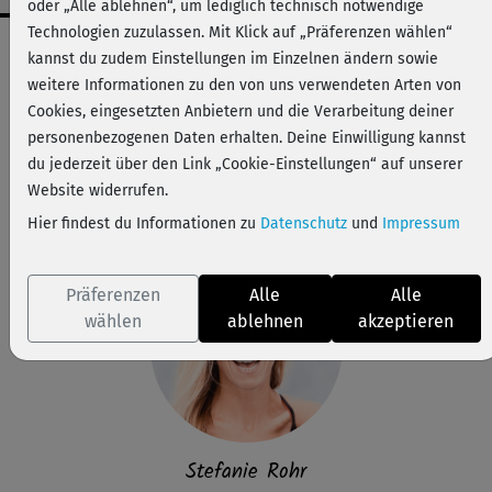
oder „Alle ablehnen“, um lediglich technisch notwendige
Technologien zuzulassen. Mit Klick auf „Präferenzen wählen“
Workout-Facts
kannst du zudem Einstellungen im Einzelnen ändern sowie
mittelschwer
weitere Informationen zu den von uns verwendeten Arten von
Cookies, eingesetzten Anbietern und die Verarbeitung deiner
12 Min
personenbezogenen Daten erhalten. Deine Einwilligung kannst
36 kcal
du jederzeit über den Link „Cookie-Einstellungen“ auf unserer
Stefanie Rohr
Website widerrufen.
Matte
Hier findest du Informationen zu
Datenschutz
und
Impressum
Präferenzen
Alle
Alle
wählen
ablehnen
akzeptieren
Stefanie Rohr