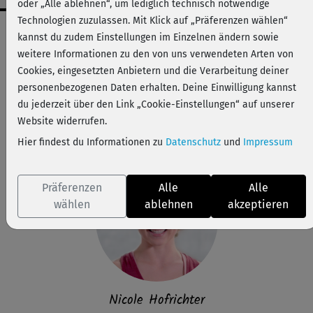
oder „Alle ablehnen“, um lediglich technisch notwendige
Technologien zuzulassen. Mit Klick auf „Präferenzen wählen“
Workout-Facts
kannst du zudem Einstellungen im Einzelnen ändern sowie
mittelschwer
weitere Informationen zu den von uns verwendeten Arten von
Cookies, eingesetzten Anbietern und die Verarbeitung deiner
23 Min
personenbezogenen Daten erhalten. Deine Einwilligung kannst
159 kcal
du jederzeit über den Link „Cookie-Einstellungen“ auf unserer
Nicole Hofrichter
Website widerrufen.
Matte
Hier findest du Informationen zu
Datenschutz
und
Impressum
Präferenzen
Alle
Alle
wählen
ablehnen
akzeptieren
Nicole Hofrichter