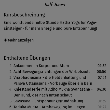
Ralf Bauer
Kursbeschreibung
Eine wohltuende halbe Stunde Hatha Yoga für Yoga-
Einsteiger - für mehr Energie und pure Entspannung!
Die ersten Übungen bringen den Kreislauf in Schwung
✚ Mehr anzeigen
und mobilisieren den ganzen Körper. Nach den "acht
Bewegungsrichtungen der Wirbelsäule" folgen die
Enthaltene Übungen
"Heldenhaltung" und die "Vorbeuge". Oberschenkel und
Arme werden dabei besonders gekräftigt.
Ankommen in Körper und Atem
01:52
Acht Bewegungsrichtungen der Wirbelsäule
08:56
Über die "Kniestandserie" geht's auf den Boden. Hier
Virabhadrasana - die Heldenhaltung und
07:21
werden verschiedene Asanas in Rücken- bzw. Bauchlage
Parsva Uttanasana - Vorbeuge über ein Bein
geübt. Die "Schulterbrücke" zum Beispiel stimuliert
Kniestandserie mit Adho Mukha Svanasana -
04:30
intensiv die tiefe Rückenmuskulatur.
Der Hund, der nach unten schaut
Savasana – Entspannungsgrundhaltung
01:39
Der "Ausklang im Sitzen" rundet den Kurs als
Tadaka Mudra - Armbewegung im Liegen
01:22