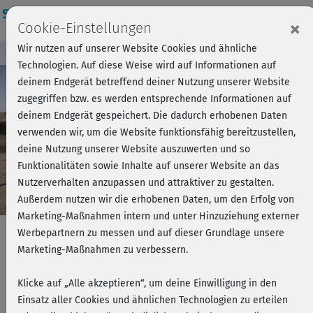
Login
×
Cookie-Einstellungen
Wir nutzen auf unserer Website Cookies und ähnliche
Kursvorschau - Jetzt mitmachen!
Einloggen
Technologien. Auf diese Weise wird auf Informationen auf
deinem Endgerät betreffend deiner Nutzung unserer Website
zugegriffen bzw. es werden entsprechende Informationen auf
Play
deinem Endgerät gespeichert. Die dadurch erhobenen Daten
verwenden wir, um die Website funktionsfähig bereitzustellen,
Video
deine Nutzung unserer Website auszuwerten und so
Funktionalitäten sowie Inhalte auf unserer Website an das
Nutzerverhalten anzupassen und attraktiver zu gestalten.
Außerdem nutzen wir die erhobenen Daten, um den Erfolg von
Marketing-Maßnahmen intern und unter Hinzuziehung externer
Werbepartnern zu messen und auf dieser Grundlage unsere
Marketing-Maßnahmen zu verbessern.
Hatha Yoga mit Ralf Bauer - Energie
Klicke auf „Alle akzeptieren“, um deine Einwilligung in den
& Ruhe
Einsatz aller Cookies und ähnlichen Technologien zu erteilen