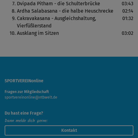
Schlussentspannung ab.
Dvipada Pitham - die Schulterbrücke
03:43
Ardha Salabasana - die halbe Heuschrecke
02:14
Schauspieler und Yoga-Botschafter Ralf Bauer spricht
Cakravakasana - Ausgleichshaltung,
01:32
alle Anleitungen zum Kurs übrigens selbst.
Vierfüßlerstand
Ausklang im Sitzen
03:02
SPORTVEREINonline
Fragen zur Mitgliedschaft
sportvereinonline@ntbwelt.de
Du hast eine Frage?
Dann melde dich gerne:
Kontakt