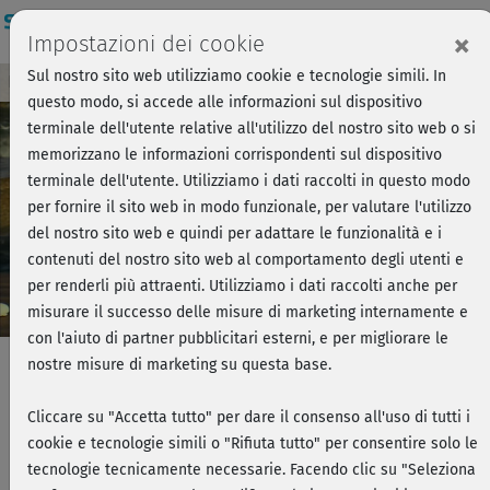
Login
×
Impostazioni dei cookie
Sul nostro sito web utilizziamo cookie e tecnologie simili. In
Breve anteprima - Forza, si parte!
Accedi
questo modo, si accede alle informazioni sul dispositivo
terminale dell'utente relative all'utilizzo del nostro sito web o si
memorizzano le informazioni corrispondenti sul dispositivo
Play
terminale dell'utente. Utilizziamo i dati raccolti in questo modo
per fornire il sito web in modo funzionale, per valutare l'utilizzo
Video
del nostro sito web e quindi per adattare le funzionalità e i
contenuti del nostro sito web al comportamento degli utenti e
per renderli più attraenti. Utilizziamo i dati raccolti anche per
misurare il successo delle misure di marketing internamente e
con l'aiuto di partner pubblicitari esterni, e per migliorare le
nostre misure di marketing su questa base.
Pilates per la schiena – Programma
Cliccare su "Accetta tutto" per dare il consenso all'uso di tutti i
cookie e tecnologie simili o "Rifiuta tutto" per consentire solo le
breve
tecnologie tecnicamente necessarie. Facendo clic su "Seleziona