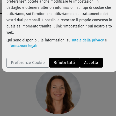
preferenze", potete anche modificare le impostazioni in
dettaglio e ottenere ulteriori informazioni sui tipi di cookie che
utilizziamo, sui fornitori che utilizziamo e sul trattamento dei
Dati workout
vostri dati personali. È possibile revocare il proprio consenso in
qualsiasi momento tramite il link "Impostazioni" sul nostro sito
facile
web.
28 min
Qui sono disponibili le informazioni su
Tutela della privacy
e
139 kcal
Informazioni legali
Anette Alvaredo
Asciugamano arrotolato, materassino.
Preferenze Cookie
Rifiuta tutti
Accetta