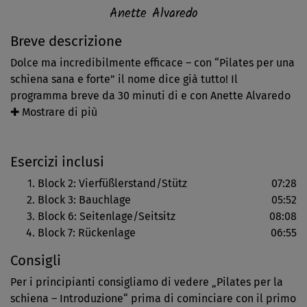
Anette Alvaredo
Breve descrizione
Dolce ma incredibilmente efficace – con “Pilates per una
schiena sana e forte” il nome dice già tutto! Il
programma breve da 30 minuti di e con Anette Alvaredo
aiuta ad evitare efficacemente la maggior parte dei
✚ Mostrare di più
“tipici dolori alla schiena“. Equilibrati esercizi a terra
allenano la muscolatura di sostegno e mobilitano la
Esercizi inclusi
colonna vertebrale in maniera efficace. Formidabili
effetti collaterali: blocchi e tensioni vengono eliminati.
Block 2: Vierfüßlerstand/Stütz
07:28
Una vera benedizione per la schiena!
Block 3: Bauchlage
05:52
Block 6: Seitenlage/Seitsitz
08:08
Block 7: Rückenlage
06:55
Consigli
Per i principianti consigliamo di vedere „Pilates per la
schiena – Introduzione“ prima di cominciare con il primo