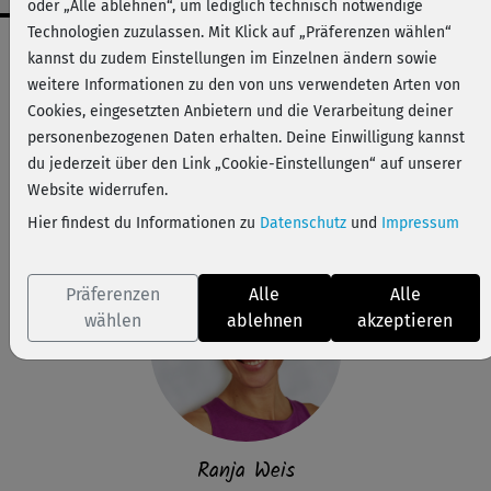
oder „Alle ablehnen“, um lediglich technisch notwendige
Technologien zuzulassen. Mit Klick auf „Präferenzen wählen“
Workout-Facts
kannst du zudem Einstellungen im Einzelnen ändern sowie
leicht
weitere Informationen zu den von uns verwendeten Arten von
Cookies, eingesetzten Anbietern und die Verarbeitung deiner
22 Min
personenbezogenen Daten erhalten. Deine Einwilligung kannst
44 kcal
du jederzeit über den Link „Cookie-Einstellungen“ auf unserer
Ranja Weis
Website widerrufen.
Matte, Decke
Hier findest du Informationen zu
Datenschutz
und
Impressum
Präferenzen
Alle
Alle
wählen
ablehnen
akzeptieren
Ranja Weis