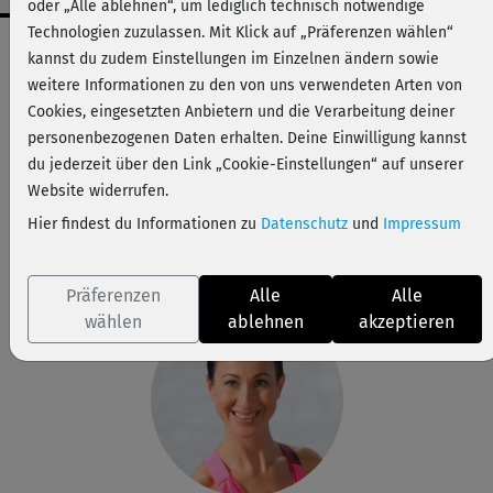
oder „Alle ablehnen“, um lediglich technisch notwendige
Technologien zuzulassen. Mit Klick auf „Präferenzen wählen“
Workout-Facts
kannst du zudem Einstellungen im Einzelnen ändern sowie
leicht
weitere Informationen zu den von uns verwendeten Arten von
Cookies, eingesetzten Anbietern und die Verarbeitung deiner
9 Min
personenbezogenen Daten erhalten. Deine Einwilligung kannst
60 kcal
du jederzeit über den Link „Cookie-Einstellungen“ auf unserer
Barbara Spritzendorfer
Website widerrufen.
Optional kannst du Kurzhanteln dazunehmen, um
Hier findest du Informationen zu
Datenschutz
und
Impressum
manche der Übungen weiter zu intensivieren, auch
wenn Barbara das nicht explizit ansagt.
Präferenzen
Alle
Alle
wählen
ablehnen
akzeptieren