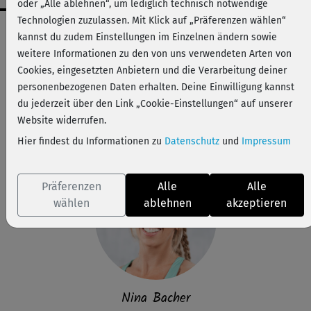
oder „Alle ablehnen“, um lediglich technisch notwendige
Technologien zuzulassen. Mit Klick auf „Präferenzen wählen“
Workout-Facts
kannst du zudem Einstellungen im Einzelnen ändern sowie
leicht
weitere Informationen zu den von uns verwendeten Arten von
Cookies, eingesetzten Anbietern und die Verarbeitung deiner
43 Min
personenbezogenen Daten erhalten. Deine Einwilligung kannst
228 kcal
du jederzeit über den Link „Cookie-Einstellungen“ auf unserer
Nina Bacher
Website widerrufen.
Matte, 2 Hanteln oder kleine Wasserflaschen
Hier findest du Informationen zu
Datenschutz
und
Impressum
Präferenzen
Alle
Alle
wählen
ablehnen
akzeptieren
Nina Bacher