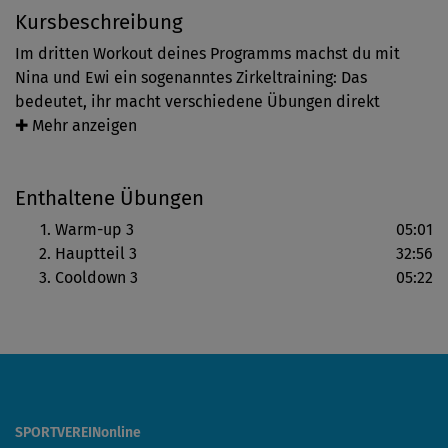
Kursbeschreibung
Im dritten Workout deines Programms machst du mit
Nina und Ewi ein sogenanntes Zirkeltraining: Das
bedeutet, ihr macht verschiedene Übungen direkt
hintereinander in mehreren Durchgängen. Jeder dieser
✚ Mehr anzeigen
Zirkel hat dabei einen unterschiedlichen Schwerpunkt:
Muskelaufbau durch Krafttraining beispielsweise oder
Enthaltene Übungen
Cardiotraining durch Übungen, die deine Ausdauer
verbessern sollen.
Warm-up 3
05:01
Hauptteil 3
32:56
Wenn du den Trainingseffekt intensivieren möchtest,
Cooldown 3
05:22
kannst du in diesem Workout ein paar kleine Hanteln
oder Wasserflaschen einsetzen. Entscheide einfach, was
sich für dich gut anfühlt.
Viel Spaß!
SPORTVEREINonline