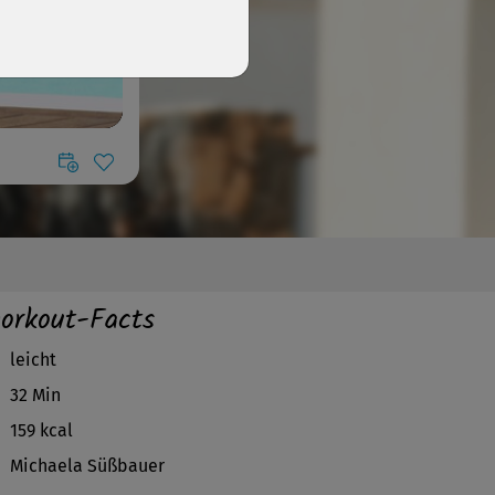
orkout-Facts
leicht
32 Min
159 kcal
Michaela Süßbauer