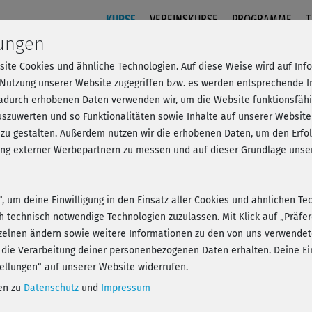
KURSE
VEREINSKURSE
PROGRAMME
T
lungen
site Cookies und ähnliche Technologien. Auf diese Weise wird auf In
r Fun - Street
 Nutzung unserer Website zugegriffen bzw. es werden entsprechende 
dadurch erhobenen Daten verwenden wir, um die Website funktionsfähig
szuwerten und so Funktionalitäten sowie Inhalte auf unserer Website
 zu gestalten. Außerdem nutzen wir die erhobenen Daten, um den Er
- Anmelden und alles trainieren!
hung externer Werbepartnern zu messen und auf dieser Grundlage un
n“, um deine Einwilligung in den Einsatz aller Cookies und ähnlichen Te
ch technisch notwendige Technologien zuzulassen. Mit Klick auf „Präf
zelnen ändern sowie weitere Informationen zu den von uns verwendet
Play
 die Verarbeitung deiner personenbezogenen Daten erhalten. Deine Ein
ellungen“ auf unserer Website widerrufen.
nen zu
Datenschutz
und
Impressum