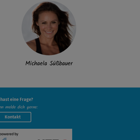
Michaela Süßbauer
 hast eine Frage?
n melde dich gerne:
Kontakt