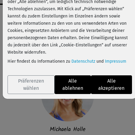
oder „Alle ablehnen“, um lediglich technisch notwendige
Technologien zuzulassen. Mit Klick auf „Präferenzen wählen“
Workout-Facts
kannst du zudem Einstellungen im Einzelnen ändern sowie
leicht
weitere Informationen zu den von uns verwendeten Arten von
Cookies, eingesetzten Anbietern und die Verarbeitung deiner
27 Min
personenbezogenen Daten erhalten. Deine Einwilligung kannst
133 kcal
du jederzeit über den Link „Cookie-Einstellungen“ auf unserer
Michaela Holle
Website widerrufen.
Handtuch
Hier findest du Informationen zu
Datenschutz
und
Impressum
Präferenzen
Alle
Alle
wählen
ablehnen
akzeptieren
Michaela Holle