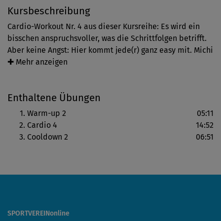
Kursbeschreibung
Cardio-Workout Nr. 4 aus dieser Kursreihe: Es wird ein
bisschen anspruchsvoller, was die Schrittfolgen betrifft.
Aber keine Angst: Hier kommt jede(r) ganz easy mit. Michi
erklärt alles ganz genau und baut jede Schrittfolge
✚ Mehr anzeigen
sorgfältig auf – und hält gemeinsam mit Athena
Trainingsspaß und Motivation hoch. So macht Kalorien
Enthaltene Übungen
verbrennen Spaß!
Warm-up 2
05:11
Cardio 4
14:52
Cooldown 2
06:51
SPORTVEREINonline