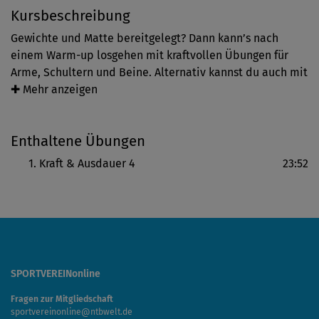
Kursbeschreibung
Gewichte und Matte bereitgelegt? Dann kann’s nach
einem Warm-up losgehen mit kraftvollen Übungen für
Arme, Schultern und Beine. Alternativ kannst du auch mit
Wasserflaschen oder ganz ohne Hilfsmittel arbeiten – je
✚ Mehr anzeigen
nach gewünschter Intensität und Trainingslevel. Michaela
Süßbauer gibt dir in der rund 30-minütigen Einheit dafür
Enthaltene Übungen
verschiedene Übungsoptionen an die Hand. Neben
deiner Kraft stärkst du in diesem Workout auch deine
Kraft & Ausdauer 4
23:52
Balance und Stabilität. Am Ende kannst du bei einem
Cooldown aktiv entspannen.
SPORTVEREINonline
Fragen zur Mitgliedschaft
sportvereinonline@ntbwelt.de