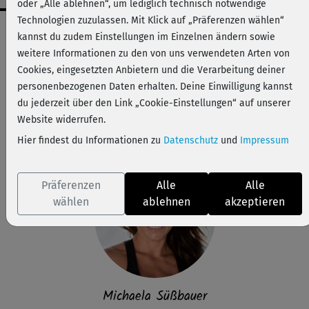
oder „Alle ablehnen“, um lediglich technisch notwendige
Technologien zuzulassen. Mit Klick auf „Präferenzen wählen“
Workout-Facts
kannst du zudem Einstellungen im Einzelnen ändern sowie
mittelschwer
weitere Informationen zu den von uns verwendeten Arten von
Cookies, eingesetzten Anbietern und die Verarbeitung deiner
24 Min
personenbezogenen Daten erhalten. Deine Einwilligung kannst
119 kcal
du jederzeit über den Link „Cookie-Einstellungen“ auf unserer
Michaela Süßbauer
Website widerrufen.
Matte, 2 Hanteln oder 2 Wasserflaschen
Hier findest du Informationen zu
Datenschutz
und
Impressum
Präferenzen
Alle
Alle
wählen
ablehnen
akzeptieren
Michaela Süßbauer